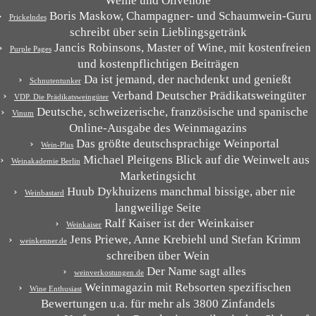
Weine und Olivenöle
Boris Maskow, Champagner- und Schaumwein-Guru
Prickelndes
schreibt über sein Lieblingsgetränk
Jancis Robinsons, Master of Wine, mit kostenfreien
Purple Pages
und kostenpflichtigen Beiträgen
Da ist jemand, der nachdenkt und genießt
Schnutentunker
Verband Deutscher Prädikatsweingüter
VDP. Die Prädikatsweingüter
Deutsche, schweizerische, französische und spanische
Vinum
Online-Ausgabe des Weinmagazins
Das größte deutschsprachige Weinportal
Wein-Plus
Michael Pleitgens Blick auf die Weinwelt aus
Weinakademie Berlin
Marketingsicht
Huub Dykhuizens manchmal bissige, aber nie
Weinbastard
langweilige Seite
Ralf Kaiser ist der Weinkaiser
Weinkaiser
Jens Priewe, Anne Krebiehl und Stefan Krimm
weinkenner.de
schreiben über Wein
Der Name sagt alles
weinverkostungen.de
Weinmagazin mit Rebsorten spezifischen
Wine Enthusiast
Bewertungen u.a. für mehr als 3800 Zinfandels