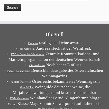
for:
Blogroll
tastings and wine awards
Decanter
Andreas Heck ist der Weinfreak
der weinfreak
Zentrale Kommunikations- und
DWI – Deutsches Weininstitut
Marketingorganisation der deutschen Weinwirtschaft
Noch hat er Einfluss
eRobertParker
Deutschlandausgabe des österreichischen
Falstaff Deutschland
Weinmagazins
Österreichs bekanntestes Weinmagazin
Falstaff Österreich
Weinguide deutscher Weine, die
GaultMillau
Vorjahresbewertungen sind kostenfrei einsehbar
Weinhändler Bernd Klingenbrunn bloggt
K&M Gutsweine
Klasse Magazin mit Schwerpunkt auf italienische
Merum