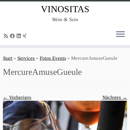
VINOSITAS
Wein & Sein
Zum
Inhalt
Start
»
Services
»
Fotos Events
»
MercureAmuseGueule
springen
MercureAmuseGueule
← Vorheriges
Nächstes →