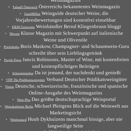
Weinmagazins
Österreichs bekanntestes Weinmagazin
Falstaff Österreich
Weinguide deutscher Weine, die
GaultMillau
Vorjahresbewertungen sind kostenfrei einsehbar
Weinhändler Bernd Klingenbrunn bloggt
K&M Gutsweine
Klasse Magazin mit Schwerpunkt auf italienische
Merum
Weine und Olivenöle
Boris Maskow, Champagner- und Schaumwein-Guru
Prickelndes
schreibt über sein Lieblingsgetränk
Jancis Robinsons, Master of Wine, mit kostenfreien
Purple Pages
und kostenpflichtigen Beiträgen
Da ist jemand, der nachdenkt und genießt
Schnutentunker
Verband Deutscher Prädikatsweingüter
VDP. Die Prädikatsweingüter
Deutsche, schweizerische, französische und spanische
Vinum
Online-Ausgabe des Weinmagazins
Das größte deutschsprachige Weinportal
Wein-Plus
Michael Pleitgens Blick auf die Weinwelt aus
Weinakademie Berlin
Marketingsicht
Huub Dykhuizens manchmal bissige, aber nie
Weinbastard
langweilige Seite