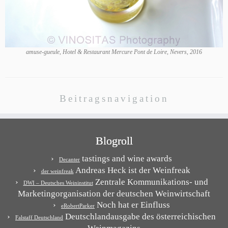
amuse-gueule, Hotel & Restaurant Mercure Pont de Loire, Nevers, 2016
Beitragsnavigation
Blogroll
tastings and wine awards
Decanter
Andreas Heck ist der Weinfreak
der weinfreak
Zentrale Kommunikations- und
DWI – Deutsches Weininstitut
Marketingorganisation der deutschen Weinwirtschaft
Noch hat er Einfluss
eRobertParker
Deutschlandausgabe des österreichischen
Falstaff Deutschland