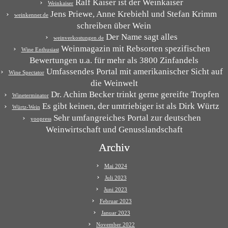
Ralf Kaiser ist der Weinkaiser
Weinkaiser
Jens Priewe, Anne Krebiehl und Stefan Krimm
weinkenner.de
schreiben über Wein
Der Name sagt alles
weinverkostungen.de
Weinmagazin mit Rebsorten spezifischen
Wine Enthusiast
Bewertungen u.a. für mehr als 3800 Zinfandels
Umfassendes Portal mit amerikanischer Sicht auf
Wine Spectator
die Weinwelt
Dr. Achim Becker trinkt gerne gereifte Tropfen
Wineterminator
Es gibt keinen, der umtriebiger ist als Dirk Würtz
Würtz-Wein
Sehr umfangreiches Portal zur deutschen
yoopress
Weinwirtschaft und Genusslandschaft
Archiv
Mai 2024
Juli 2023
Juni 2023
Februar 2023
Januar 2023
November 2022