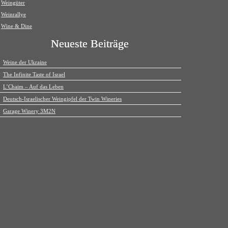
Weingüter
Weinrallye
Wine & Dine
Neueste Beiträge
Weine der Ukraine
The Infinite Taste of Israel
L’Chaim – Auf das Leben
Deutsch-Israelischer Weingipfel der Twin Wineries
Garage Winery 3M2N