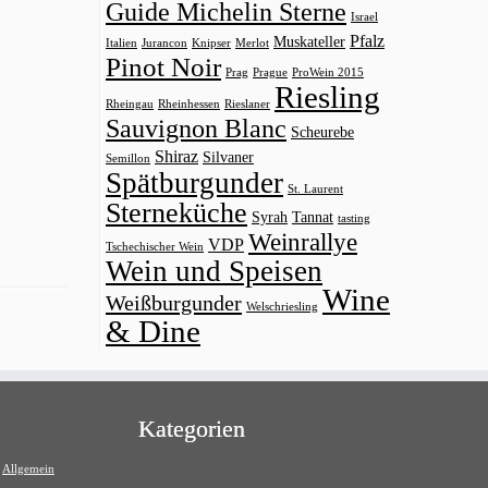
Guide Michelin Sterne
Israel
Pfalz
Muskateller
Italien
Jurancon
Knipser
Merlot
Pinot Noir
Prag
Prague
ProWein 2015
Riesling
Rheingau
Rheinhessen
Rieslaner
Sauvignon Blanc
Scheurebe
Shiraz
Silvaner
Semillon
Spätburgunder
St. Laurent
Sterneküche
Syrah
Tannat
tasting
Weinrallye
VDP
Tschechischer Wein
Wein und Speisen
Wine
Weißburgunder
Welschriesling
& Dine
Kategorien
Allgemein