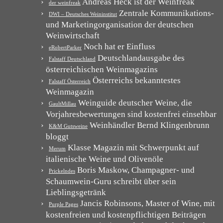
Andreas Heck ist der Weinfreak
der weinfreak
Zentrale Kommunikations-
DWI – Deutsches Weininstitut
und Marketingorganisation der deutschen
Weinwirtschaft
Noch hat er Einfluss
eRobertParker
Deutschlandausgabe des
Falstaff Deutschland
österreichischen Weinmagazins
Österreichs bekanntestes
Falstaff Österreich
Weinmagazin
Weinguide deutscher Weine, die
GaultMillau
Vorjahresbewertungen sind kostenfrei einsehbar
Weinhändler Bernd Klingenbrunn
K&M Gutsweine
bloggt
Klasse Magazin mit Schwerpunkt auf
Merum
italienische Weine und Olivenöle
Boris Maskow, Champagner- und
Prickelndes
Schaumwein-Guru schreibt über sein
Lieblingsgetränk
Jancis Robinsons, Master of Wine, mit
Purple Pages
kostenfreien und kostenpflichtigen Beiträgen