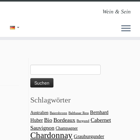
Wein & Sein
Suchen
nach:
Schlagwörter
Bernhard
Australien
Baiersbronn
Balthasar Ress
Bio
Bordeaux
Cabernet
Huber
Burgund
Sauvignon
Champagner
Chardonnay
Grauburgunder