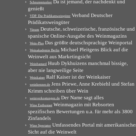
Da ist jemand, der nachdenkt und
Schnutentunker
genießt
Verband Deutscher
VDP. Die Prädikatsweingüter
Prädikatsweingüter
Deutsche, schweizerische, französische und
Vinum
spanische Online-Ausgabe des Weinmagazins
Das größte deutschsprachige Weinportal
Wein-Plus
Michael Pleitgens Blick auf die
Weinakademie Berlin
Weinwelt aus Marketingsicht
Huub Dykhuizens manchmal bissige,
Weinbastard
aber nie langweilige Seite
Ralf Kaiser ist der Weinkaiser
Weinkaiser
Jens Priewe, Anne Krebiehl und Stefan
weinkenner.de
Krimm schreiben über Wein
Der Name sagt alles
weinverkostungen.de
Weinmagazin mit Rebsorten
Wine Enthusiast
spezifischen Bewertungen u.a. für mehr als 3800
Zinfandels
Umfassendes Portal mit amerikanische
Wine Spectator
Sicht auf die Weinwelt