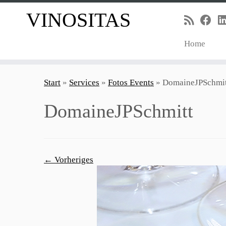
VINOSITAS
Home
Zum
Inhalt
Start
»
Services
»
Fotos Events
»
DomaineJPSchmit
springen
DomaineJPSchmitt
← Vorheriges