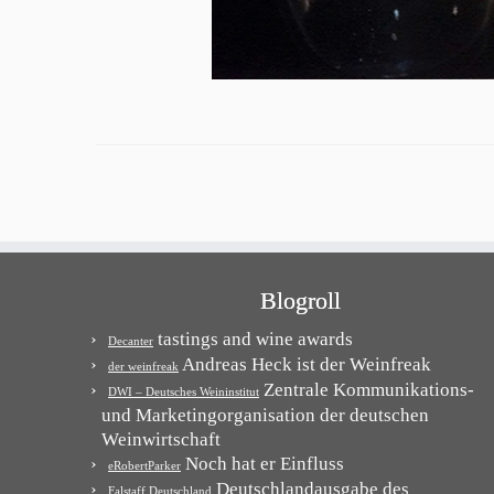
Blogroll
tastings and wine awards
Decanter
Andreas Heck ist der Weinfreak
der weinfreak
Zentrale Kommunikations-
DWI – Deutsches Weininstitut
und Marketingorganisation der deutschen
Weinwirtschaft
Noch hat er Einfluss
eRobertParker
Deutschlandausgabe des
Falstaff Deutschland