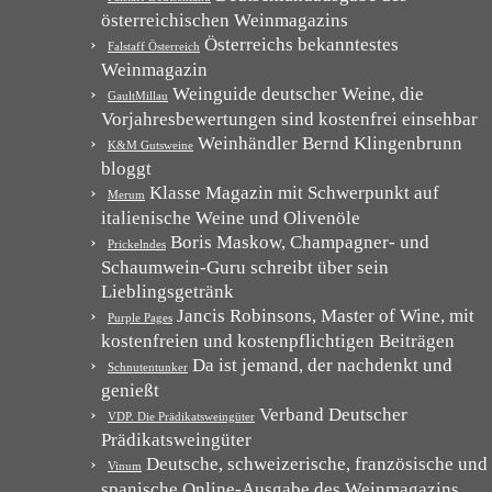
österreichischen Weinmagazins
Österreichs bekanntestes
Falstaff Österreich
Weinmagazin
Weinguide deutscher Weine, die
GaultMillau
Vorjahresbewertungen sind kostenfrei einsehbar
Weinhändler Bernd Klingenbrunn
K&M Gutsweine
bloggt
Klasse Magazin mit Schwerpunkt auf
Merum
italienische Weine und Olivenöle
Boris Maskow, Champagner- und
Prickelndes
Schaumwein-Guru schreibt über sein
Lieblingsgetränk
Jancis Robinsons, Master of Wine, mit
Purple Pages
kostenfreien und kostenpflichtigen Beiträgen
Da ist jemand, der nachdenkt und
Schnutentunker
genießt
Verband Deutscher
VDP. Die Prädikatsweingüter
Prädikatsweingüter
Deutsche, schweizerische, französische und
Vinum
spanische Online-Ausgabe des Weinmagazins