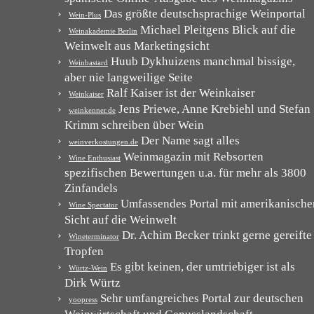
Das größte deutschsprachige Weinportal
Wein-Plus
Michael Pleitgens Blick auf die
Weinakademie Berlin
Weinwelt aus Marketingsicht
Huub Dykhuizens manchmal bissige,
Weinbastard
aber nie langweilige Seite
Ralf Kaiser ist der Weinkaiser
Weinkaiser
Jens Priewe, Anne Krebiehl und Stefan
weinkenner.de
Krimm schreiben über Wein
Der Name sagt alles
weinverkostungen.de
Weinmagazin mit Rebsorten
Wine Enthusiast
spezifischen Bewertungen u.a. für mehr als 3800
Zinfandels
Umfassendes Portal mit amerikanische
Wine Spectator
Sicht auf die Weinwelt
Dr. Achim Becker trinkt gerne gereifte
Wineterminator
Tropfen
Es gibt keinen, der umtriebiger ist als
Würtz-Wein
Dirk Würtz
Sehr umfangreiches Portal zur deutschen
yoopress