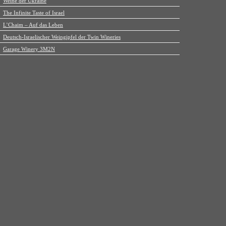
Weine der Ukraine
The Infinite Taste of Israel
L’Chaim – Auf das Leben
Deutsch-Israelischer Weingipfel der Twin Wineries
Garage Winery 3M2N