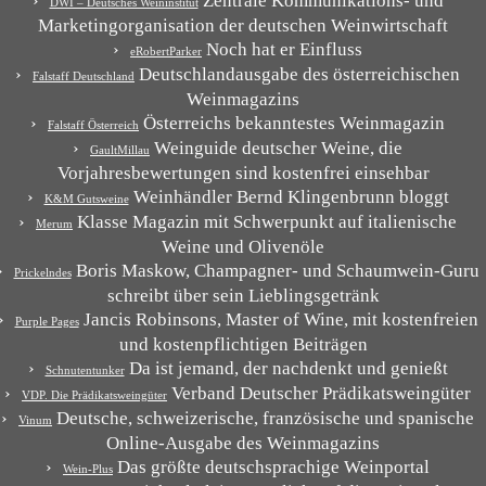
Zentrale Kommunikations- und
DWI – Deutsches Weininstitut
Marketingorganisation der deutschen Weinwirtschaft
Noch hat er Einfluss
eRobertParker
Deutschlandausgabe des österreichischen
Falstaff Deutschland
Weinmagazins
Österreichs bekanntestes Weinmagazin
Falstaff Österreich
Weinguide deutscher Weine, die
GaultMillau
Vorjahresbewertungen sind kostenfrei einsehbar
Weinhändler Bernd Klingenbrunn bloggt
K&M Gutsweine
Klasse Magazin mit Schwerpunkt auf italienische
Merum
Weine und Olivenöle
Boris Maskow, Champagner- und Schaumwein-Guru
Prickelndes
schreibt über sein Lieblingsgetränk
Jancis Robinsons, Master of Wine, mit kostenfreien
Purple Pages
und kostenpflichtigen Beiträgen
Da ist jemand, der nachdenkt und genießt
Schnutentunker
Verband Deutscher Prädikatsweingüter
VDP. Die Prädikatsweingüter
Deutsche, schweizerische, französische und spanische
Vinum
Online-Ausgabe des Weinmagazins
Das größte deutschsprachige Weinportal
Wein-Plus