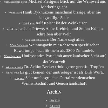
Michael Pleitgens Blick auf die Weinwelt aus
Weinakademie Berlin
Marketingsicht
Huub Dykhuizens manchmal bissige, aber nie
Weinbastard
langweilige Seite
Ralf Kaiser ist der Weinkaiser
Weinkaiser
Jens Priewe, Anne Krebiehl und Stefan Krimm
weinkenner.de
schreiben über Wein
Der Name sagt alles
weinverkostungen.de
Weinmagazin mit Rebsorten spezifischen
Wine Enthusiast
Bewertungen u.a. für mehr als 3800 Zinfandels
Umfassendes Portal mit amerikanischer Sicht auf
Wine Spectator
die Weinwelt
Dr. Achim Becker trinkt gerne gereifte Tropfen
Wineterminator
Es gibt keinen, der umtriebiger ist als Dirk Würtz
Würtz-Wein
Sehr umfangreiches Portal zur deutschen
yoopress
Weinwirtschaft und Genusslandschaft
Archiv
Mai 2024
Juli 2023