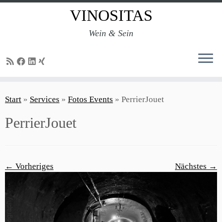
VINOSITAS
Wein & Sein
Zum
Inhalt
Start
»
Services
»
Fotos Events
»
PerrierJouet
springen
PerrierJouet
← Vorheriges
Nächstes →