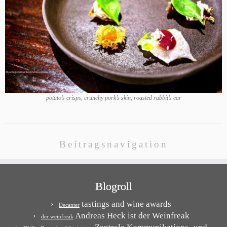
potato’s crisps, crunchy pork’s skin, roasted rabbit’s ear
Beitragsnavigation
Blogroll
tastings and wine awards
Decanter
Andreas Heck ist der Weinfreak
der weinfreak