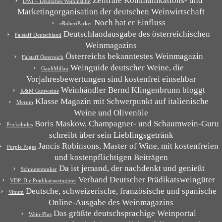
Zentrale Kommunikations- und
DWI – Deutsches Weininstitut
Marketingorganisation der deutschen Weinwirtschaft
Noch hat er Einfluss
eRobertParker
Deutschlandausgabe des österreichischen
Falstaff Deutschland
Weinmagazins
Österreichs bekanntestes Weinmagazin
Falstaff Österreich
Weinguide deutscher Weine, die
GaultMillau
Vorjahresbewertungen sind kostenfrei einsehbar
Weinhändler Bernd Klingenbrunn bloggt
K&M Gutsweine
Klasse Magazin mit Schwerpunkt auf italienische
Merum
Weine und Olivenöle
Boris Maskow, Champagner- und Schaumwein-Guru
Prickelndes
schreibt über sein Lieblingsgetränk
Jancis Robinsons, Master of Wine, mit kostenfreien
Purple Pages
und kostenpflichtigen Beiträgen
Da ist jemand, der nachdenkt und genießt
Schnutentunker
Verband Deutscher Prädikatsweingüter
VDP. Die Prädikatsweingüter
Deutsche, schweizerische, französische und spanische
Vinum
Online-Ausgabe des Weinmagazins
Das größte deutschsprachige Weinportal
Wein-Plus