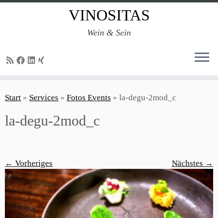
VINOSITAS
Wein & Sein
Zum
Inhalt
Start
»
Services
»
Fotos Events
»
la-degu-2mod_c
springen
la-degu-2mod_c
← Vorheriges
Nächstes →