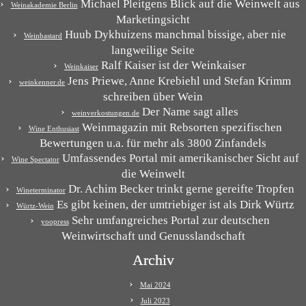
Michael Pleitgens Blick auf die Weinwelt aus
Weinakademie Berlin
Marketingsicht
Huub Dykhuizens manchmal bissige, aber nie
Weinbastard
langweilige Seite
Ralf Kaiser ist der Weinkaiser
Weinkaiser
Jens Priewe, Anne Krebiehl und Stefan Krimm
weinkenner.de
schreiben über Wein
Der Name sagt alles
weinverkostungen.de
Weinmagazin mit Rebsorten spezifischen
Wine Enthusiast
Bewertungen u.a. für mehr als 3800 Zinfandels
Umfassendes Portal mit amerikanischer Sicht auf
Wine Spectator
die Weinwelt
Dr. Achim Becker trinkt gerne gereifte Tropfen
Wineterminator
Es gibt keinen, der umtriebiger ist als Dirk Würtz
Würtz-Wein
Sehr umfangreiches Portal zur deutschen
yoopress
Weinwirtschaft und Genusslandschaft
Archiv
Mai 2024
Juli 2023