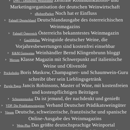
Zentrale Kommunikations- und
DWI – Deutsches Weininstitut
Marketingorganisation der deutschen Weinwirtschaft
Noch hat er Einfluss
eRobertParker
Deutschlandausgabe des österreichischen
Falstaff Deutschland
Weinmagazins
Österreichs bekanntestes Weinmagazin
Falstaff Österreich
Weinguide deutscher Weine, die
GaultMillau
Vorjahresbewertungen sind kostenfrei einsehbar
Weinhändler Bernd Klingenbrunn bloggt
K&M Gutsweine
Klasse Magazin mit Schwerpunkt auf italienische
Merum
Weine und Olivenöle
Boris Maskow, Champagner- und Schaumwein-Guru
Prickelndes
schreibt über sein Lieblingsgetränk
Jancis Robinsons, Master of Wine, mit kostenfreien
Purple Pages
und kostenpflichtigen Beiträgen
Da ist jemand, der nachdenkt und genießt
Schnutentunker
Verband Deutscher Prädikatsweingüter
VDP. Die Prädikatsweingüter
Deutsche, schweizerische, französische und spanische
Vinum
Online-Ausgabe des Weinmagazins
Das größte deutschsprachige Weinportal
Wein-Plus