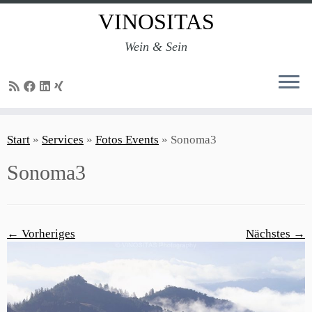
VINOSITAS
Wein & Sein
Zum
Inhalt
Start
»
Services
»
Fotos Events
»
Sonoma3
springen
Sonoma3
← Vorheriges
Nächstes →