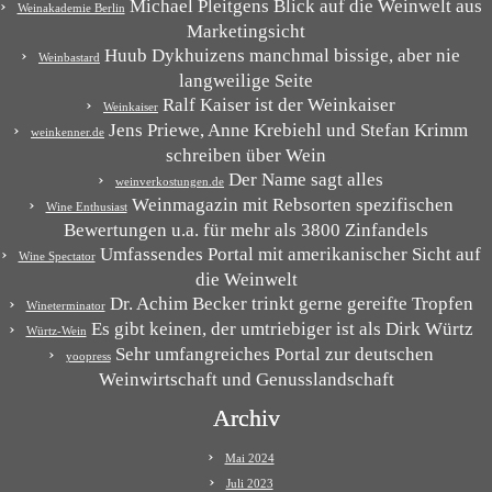
Michael Pleitgens Blick auf die Weinwelt aus
Weinakademie Berlin
Marketingsicht
Huub Dykhuizens manchmal bissige, aber nie
Weinbastard
langweilige Seite
Ralf Kaiser ist der Weinkaiser
Weinkaiser
Jens Priewe, Anne Krebiehl und Stefan Krimm
weinkenner.de
schreiben über Wein
Der Name sagt alles
weinverkostungen.de
Weinmagazin mit Rebsorten spezifischen
Wine Enthusiast
Bewertungen u.a. für mehr als 3800 Zinfandels
Umfassendes Portal mit amerikanischer Sicht auf
Wine Spectator
die Weinwelt
Dr. Achim Becker trinkt gerne gereifte Tropfen
Wineterminator
Es gibt keinen, der umtriebiger ist als Dirk Würtz
Würtz-Wein
Sehr umfangreiches Portal zur deutschen
yoopress
Weinwirtschaft und Genusslandschaft
Archiv
Mai 2024
Juli 2023