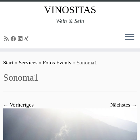
VINOSITAS
Wein & Sein
Zum
Inhalt
Start
»
Services
»
Fotos Events
»
Sonoma1
springen
Sonoma1
← Vorheriges
Nächstes →