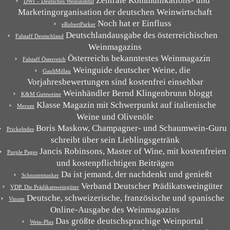
Zentrale Kommunikations- und
DWI – Deutsches Weininstitut
Marketingorganisation der deutschen Weinwirtschaft
Noch hat er Einfluss
eRobertParker
Deutschlandausgabe des österreichischen
Falstaff Deutschland
Weinmagazins
Österreichs bekanntestes Weinmagazin
Falstaff Österreich
Weinguide deutscher Weine, die
GaultMillau
Vorjahresbewertungen sind kostenfrei einsehbar
Weinhändler Bernd Klingenbrunn bloggt
K&M Gutsweine
Klasse Magazin mit Schwerpunkt auf italienische
Merum
Weine und Olivenöle
Boris Maskow, Champagner- und Schaumwein-Guru
Prickelndes
schreibt über sein Lieblingsgetränk
Jancis Robinsons, Master of Wine, mit kostenfreien
Purple Pages
und kostenpflichtigen Beiträgen
Da ist jemand, der nachdenkt und genießt
Schnutentunker
Verband Deutscher Prädikatsweingüter
VDP. Die Prädikatsweingüter
Deutsche, schweizerische, französische und spanische
Vinum
Online-Ausgabe des Weinmagazins
Das größte deutschsprachige Weinportal
Wein-Plus