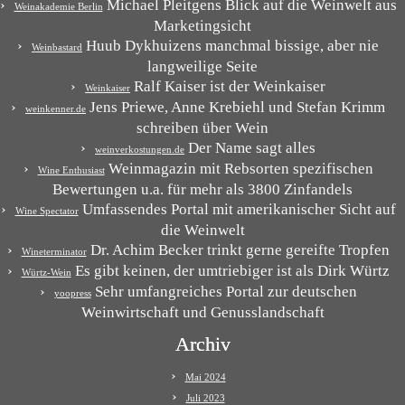
Michael Pleitgens Blick auf die Weinwelt aus
Weinakademie Berlin
Marketingsicht
Huub Dykhuizens manchmal bissige, aber nie
Weinbastard
langweilige Seite
Ralf Kaiser ist der Weinkaiser
Weinkaiser
Jens Priewe, Anne Krebiehl und Stefan Krimm
weinkenner.de
schreiben über Wein
Der Name sagt alles
weinverkostungen.de
Weinmagazin mit Rebsorten spezifischen
Wine Enthusiast
Bewertungen u.a. für mehr als 3800 Zinfandels
Umfassendes Portal mit amerikanischer Sicht auf
Wine Spectator
die Weinwelt
Dr. Achim Becker trinkt gerne gereifte Tropfen
Wineterminator
Es gibt keinen, der umtriebiger ist als Dirk Würtz
Würtz-Wein
Sehr umfangreiches Portal zur deutschen
yoopress
Weinwirtschaft und Genusslandschaft
Archiv
Mai 2024
Juli 2023