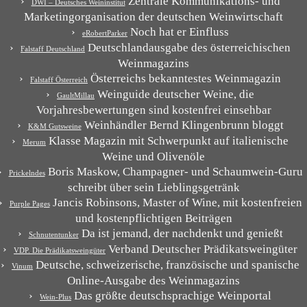
Zentrale Kommunikations- und
DWI – Deutsches Weininstitut
Marketingorganisation der deutschen Weinwirtschaft
Noch hat er Einfluss
eRobertParker
Deutschlandausgabe des österreichischen
Falstaff Deutschland
Weinmagazins
Österreichs bekanntestes Weinmagazin
Falstaff Österreich
Weinguide deutscher Weine, die
GaultMillau
Vorjahresbewertungen sind kostenfrei einsehbar
Weinhändler Bernd Klingenbrunn bloggt
K&M Gutsweine
Klasse Magazin mit Schwerpunkt auf italienische
Merum
Weine und Olivenöle
Boris Maskow, Champagner- und Schaumwein-Guru
Prickelndes
schreibt über sein Lieblingsgetränk
Jancis Robinsons, Master of Wine, mit kostenfreien
Purple Pages
und kostenpflichtigen Beiträgen
Da ist jemand, der nachdenkt und genießt
Schnutentunker
Verband Deutscher Prädikatsweingüter
VDP. Die Prädikatsweingüter
Deutsche, schweizerische, französische und spanische
Vinum
Online-Ausgabe des Weinmagazins
Das größte deutschsprachige Weinportal
Wein-Plus