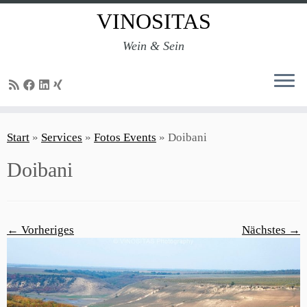
VINOSITAS
Wein & Sein
Zum
Inhalt
Start
»
Services
»
Fotos Events
»
Doibani
springen
Doibani
← Vorheriges
Nächstes →