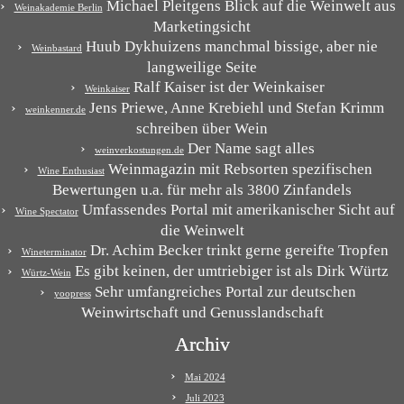
Michael Pleitgens Blick auf die Weinwelt aus
Weinakademie Berlin
Marketingsicht
Huub Dykhuizens manchmal bissige, aber nie
Weinbastard
langweilige Seite
Ralf Kaiser ist der Weinkaiser
Weinkaiser
Jens Priewe, Anne Krebiehl und Stefan Krimm
weinkenner.de
schreiben über Wein
Der Name sagt alles
weinverkostungen.de
Weinmagazin mit Rebsorten spezifischen
Wine Enthusiast
Bewertungen u.a. für mehr als 3800 Zinfandels
Umfassendes Portal mit amerikanischer Sicht auf
Wine Spectator
die Weinwelt
Dr. Achim Becker trinkt gerne gereifte Tropfen
Wineterminator
Es gibt keinen, der umtriebiger ist als Dirk Würtz
Würtz-Wein
Sehr umfangreiches Portal zur deutschen
yoopress
Weinwirtschaft und Genusslandschaft
Archiv
Mai 2024
Juli 2023