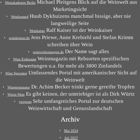
Michael Pleitgens Blick auf die Weinwelt aus
Weinakademie Berlin
Marketingsicht
Huub Dykhuizens manchmal bissige, aber nie
Weinbastard
langweilige Seite
Ralf Kaiser ist der Weinkaiser
Weinkaiser
Jens Priewe, Anne Krebiehl und Stefan Krimm
weinkenner.de
schreiben über Wein
Der Name sagt alles
weinverkostungen.de
Weinmagazin mit Rebsorten spezifischen
Wine Enthusiast
Bewertungen u.a. für mehr als 3800 Zinfandels
Umfassendes Portal mit amerikanischer Sicht auf
Wine Spectator
die Weinwelt
Dr. Achim Becker trinkt gerne gereifte Tropfen
Wineterminator
Es gibt keinen, der umtriebiger ist als Dirk Würtz
Würtz-Wein
Sehr umfangreiches Portal zur deutschen
yoopress
Weinwirtschaft und Genusslandschaft
Archiv
Mai 2024
Juli 2023