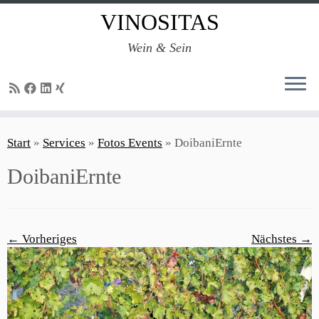
VINOSITAS
Wein & Sein
Zum
Inhalt
Start
»
Services
»
Fotos Events
»
DoibaniErnte
springen
DoibaniErnte
← Vorheriges
Nächstes →