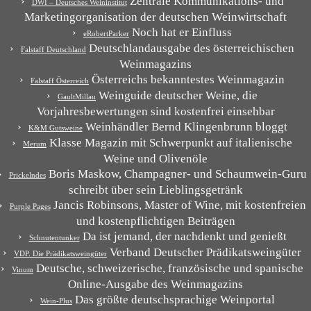
Zentrale Kommunikations- und
DWI – Deutsches Weininstitut
Marketingorganisation der deutschen Weinwirtschaft
Noch hat er Einfluss
eRobertParker
Deutschlandausgabe des österreichischen
Falstaff Deutschland
Weinmagazins
Österreichs bekanntestes Weinmagazin
Falstaff Österreich
Weinguide deutscher Weine, die
GaultMillau
Vorjahresbewertungen sind kostenfrei einsehbar
Weinhändler Bernd Klingenbrunn bloggt
K&M Gutsweine
Klasse Magazin mit Schwerpunkt auf italienische
Merum
Weine und Olivenöle
Boris Maskow, Champagner- und Schaumwein-Guru
Prickelndes
schreibt über sein Lieblingsgetränk
Jancis Robinsons, Master of Wine, mit kostenfreien
Purple Pages
und kostenpflichtigen Beiträgen
Da ist jemand, der nachdenkt und genießt
Schnutentunker
Verband Deutscher Prädikatsweingüter
VDP. Die Prädikatsweingüter
Deutsche, schweizerische, französische und spanische
Vinum
Online-Ausgabe des Weinmagazins
Das größte deutschsprachige Weinportal
Wein-Plus