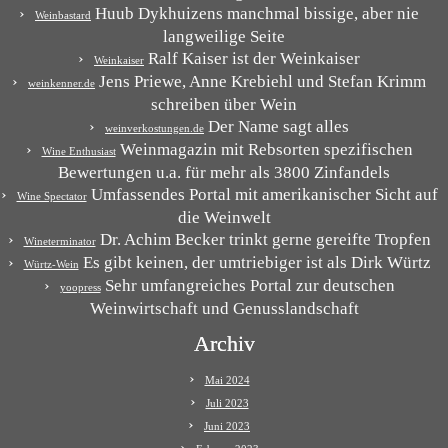
Huub Dykhuizens manchmal bissige, aber nie
Weinbastard
langweilige Seite
Ralf Kaiser ist der Weinkaiser
Weinkaiser
Jens Priewe, Anne Krebiehl und Stefan Krimm
weinkenner.de
schreiben über Wein
Der Name sagt alles
weinverkostungen.de
Weinmagazin mit Rebsorten spezifischen
Wine Enthusiast
Bewertungen u.a. für mehr als 3800 Zinfandels
Umfassendes Portal mit amerikanischer Sicht auf
Wine Spectator
die Weinwelt
Dr. Achim Becker trinkt gerne gereifte Tropfen
Wineterminator
Es gibt keinen, der umtriebiger ist als Dirk Würtz
Würtz-Wein
Sehr umfangreiches Portal zur deutschen
yoopress
Weinwirtschaft und Genusslandschaft
Archiv
Mai 2024
Juli 2023
Juni 2023