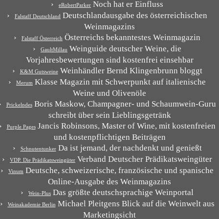
Noch hat er Einfluss
eRobertParker
Deutschlandausgabe des österreichischen
Falstaff Deutschland
Weinmagazins
Österreichs bekanntestes Weinmagazin
Falstaff Österreich
Weinguide deutscher Weine, die
GaultMillau
Vorjahresbewertungen sind kostenfrei einsehbar
Weinhändler Bernd Klingenbrunn bloggt
K&M Gutsweine
Klasse Magazin mit Schwerpunkt auf italienische
Merum
Weine und Olivenöle
Boris Maskow, Champagner- und Schaumwein-Guru
Prickelndes
schreibt über sein Lieblingsgetränk
Jancis Robinsons, Master of Wine, mit kostenfreien
Purple Pages
und kostenpflichtigen Beiträgen
Da ist jemand, der nachdenkt und genießt
Schnutentunker
Verband Deutscher Prädikatsweingüter
VDP. Die Prädikatsweingüter
Deutsche, schweizerische, französische und spanische
Vinum
Online-Ausgabe des Weinmagazins
Das größte deutschsprachige Weinportal
Wein-Plus
Michael Pleitgens Blick auf die Weinwelt aus
Weinakademie Berlin
Marketingsicht