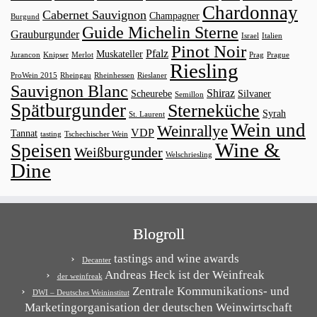
Chardonnay
Cabernet Sauvignon
Champagner
Burgund
Guide Michelin Sterne
Grauburgunder
Israel
Italien
Pinot Noir
Pfalz
Muskateller
Jurancon
Knipser
Merlot
Prag
Prague
Riesling
ProWein 2015
Rheingau
Rheinhessen
Rieslaner
Sauvignon Blanc
Shiraz
Scheurebe
Silvaner
Semillon
Spätburgunder
Sterneküche
Syrah
St. Laurent
Wein und
Weinrallye
VDP
Tannat
tasting
Tschechischer Wein
Wine &
Speisen
Weißburgunder
Welschriesling
Dine
Blogroll
tastings and wine awards
Decanter
Andreas Heck ist der Weinfreak
der weinfreak
Zentrale Kommunikations- und
DWI – Deutsches Weininstitut
Marketingorganisation der deutschen Weinwirtschaft