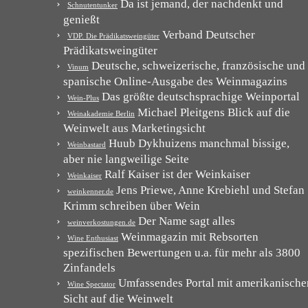
Da ist jemand, der nachdenkt und
Schnutentunker
genießt
Verband Deutscher
VDP. Die Prädikatsweingüter
Prädikatsweingüter
Deutsche, schweizerische, französische und
Vinum
spanische Online-Ausgabe des Weinmagazins
Das größte deutschsprachige Weinportal
Wein-Plus
Michael Pleitgens Blick auf die
Weinakademie Berlin
Weinwelt aus Marketingsicht
Huub Dykhuizens manchmal bissige,
Weinbastard
aber nie langweilige Seite
Ralf Kaiser ist der Weinkaiser
Weinkaiser
Jens Priewe, Anne Krebiehl und Stefan
weinkenner.de
Krimm schreiben über Wein
Der Name sagt alles
weinverkostungen.de
Weinmagazin mit Rebsorten
Wine Enthusiast
spezifischen Bewertungen u.a. für mehr als 3800
Zinfandels
Umfassendes Portal mit amerikanische
Wine Spectator
Sicht auf die Weinwelt