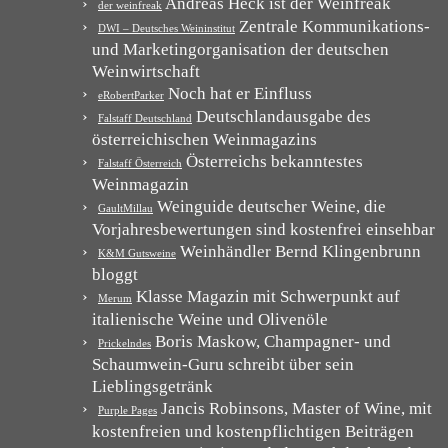
Andreas Heck ist der Weinfreak
der weinfreak
Zentrale Kommunikations-
DWI – Deutsches Weininstitut
und Marketingorganisation der deutschen
Weinwirtschaft
Noch hat er Einfluss
eRobertParker
Deutschlandausgabe des
Falstaff Deutschland
österreichischen Weinmagazins
Österreichs bekanntestes
Falstaff Österreich
Weinmagazin
Weinguide deutscher Weine, die
GaultMillau
Vorjahresbewertungen sind kostenfrei einsehbar
Weinhändler Bernd Klingenbrunn
K&M Gutsweine
bloggt
Klasse Magazin mit Schwerpunkt auf
Merum
italienische Weine und Olivenöle
Boris Maskow, Champagner- und
Prickelndes
Schaumwein-Guru schreibt über sein
Lieblingsgetränk
Jancis Robinsons, Master of Wine, mit
Purple Pages
kostenfreien und kostenpflichtigen Beiträgen