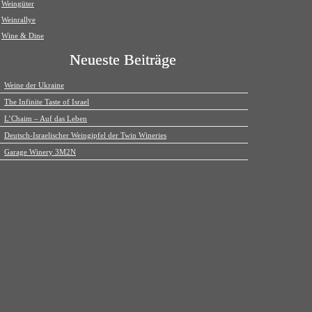
Weingüter
Weinrallye
Wine & Dine
Neueste Beiträge
Weine der Ukraine
The Infinite Taste of Israel
L’Chaim – Auf das Leben
Deutsch-Israelischer Weingipfel der Twin Wineries
Garage Winery 3M2N