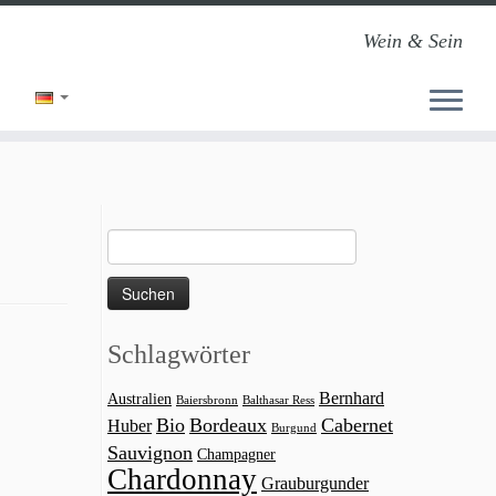
Wein & Sein
Suchen
nach:
Schlagwörter
Bernhard
Australien
Baiersbronn
Balthasar Ress
Bio
Bordeaux
Cabernet
Huber
Burgund
Sauvignon
Champagner
Chardonnay
Grauburgunder