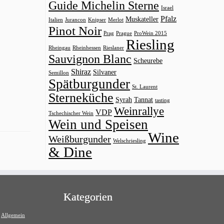
Guide Michelin Sterne
Israel
Pfalz
Muskateller
Italien
Jurancon
Knipser
Merlot
Pinot Noir
Prag
Prague
ProWein 2015
Riesling
Rheingau
Rheinhessen
Rieslaner
Sauvignon Blanc
Scheurebe
Shiraz
Silvaner
Semillon
Spätburgunder
St. Laurent
Sterneküche
Syrah
Tannat
tasting
Weinrallye
VDP
Tschechischer Wein
Wein und Speisen
Wine
Weißburgunder
Welschriesling
& Dine
Kategorien
Allgemein