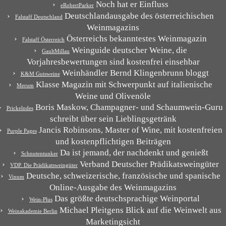
Noch hat er Einfluss
eRobertParker
Deutschlandausgabe des österreichischen
Falstaff Deutschland
Weinmagazins
Österreichs bekanntestes Weinmagazin
Falstaff Österreich
Weinguide deutscher Weine, die
GaultMillau
Vorjahresbewertungen sind kostenfrei einsehbar
Weinhändler Bernd Klingenbrunn bloggt
K&M Gutsweine
Klasse Magazin mit Schwerpunkt auf italienische
Merum
Weine und Olivenöle
Boris Maskow, Champagner- und Schaumwein-Guru
Prickelndes
schreibt über sein Lieblingsgetränk
Jancis Robinsons, Master of Wine, mit kostenfreien
Purple Pages
und kostenpflichtigen Beiträgen
Da ist jemand, der nachdenkt und genießt
Schnutentunker
Verband Deutscher Prädikatsweingüter
VDP. Die Prädikatsweingüter
Deutsche, schweizerische, französische und spanische
Vinum
Online-Ausgabe des Weinmagazins
Das größte deutschsprachige Weinportal
Wein-Plus
Michael Pleitgens Blick auf die Weinwelt aus
Weinakademie Berlin
Marketingsicht