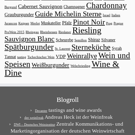
Chardonnay
Cabernet Sauvignon
Champagner
Burgund
Guide Michelin Sterne
Grauburgunder
Israel
Italien
Pinot Noir
Pfalz
Muskateller
Jurancon
Knipser
Merlot
Prag
Prague
Riesling
ProWein 2015
Rheingau
Rheinhessen
Rieslaner
Sauvignon Blanc
Shiraz
Scheurebe
Silvaner
Semillon
Spätburgunder
Sterneküche
Syrah
St. Laurent
Wein und
Weinrallye
VDP
Tannat
tasting
Tschechischer Wein
Wine &
Speisen
Weißburgunder
Welschriesling
Dine
Blogroll
tastings and wine awards
Decanter
Andreas Heck ist der Weinfreak
der weinfreak
Zentrale Kommunikations- und
DWI – Deutsches Weininstitut
Marketingorganisation der deutschen Weinwirtschaft