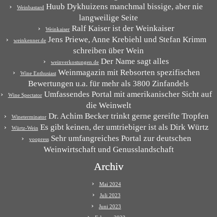
Huub Dykhuizens manchmal bissige, aber nie
Weinbastard
langweilige Seite
Ralf Kaiser ist der Weinkaiser
Weinkaiser
Jens Priewe, Anne Krebiehl und Stefan Krimm
weinkenner.de
schreiben über Wein
Der Name sagt alles
weinverkostungen.de
Weinmagazin mit Rebsorten spezifischen
Wine Enthusiast
Bewertungen u.a. für mehr als 3800 Zinfandels
Umfassendes Portal mit amerikanischer Sicht auf
Wine Spectator
die Weinwelt
Dr. Achim Becker trinkt gerne gereifte Tropfen
Wineterminator
Es gibt keinen, der umtriebiger ist als Dirk Würtz
Würtz-Wein
Sehr umfangreiches Portal zur deutschen
yoopress
Weinwirtschaft und Genusslandschaft
Archiv
Mai 2024
Juli 2023
Juni 2023