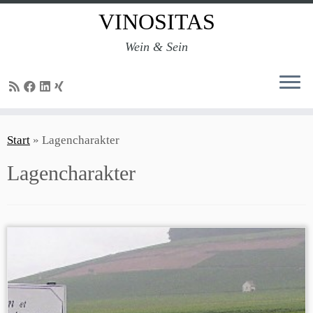
VINOSITAS
Wein & Sein
Zum
Inhalt
Start
»
Lagencharakter
springen
Lagencharakter