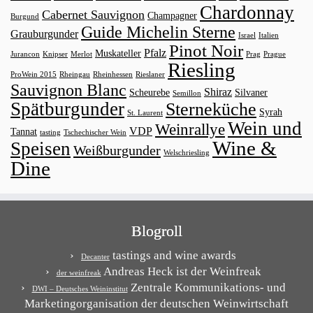
Chardonnay
Cabernet Sauvignon
Champagner
Burgund
Guide Michelin Sterne
Grauburgunder
Israel
Italien
Pinot Noir
Pfalz
Muskateller
Jurancon
Knipser
Merlot
Prag
Prague
Riesling
ProWein 2015
Rheingau
Rheinhessen
Rieslaner
Sauvignon Blanc
Shiraz
Scheurebe
Silvaner
Semillon
Spätburgunder
Sterneküche
Syrah
St. Laurent
Wein und
Weinrallye
VDP
Tannat
tasting
Tschechischer Wein
Wine &
Speisen
Weißburgunder
Welschriesling
Dine
Blogroll
tastings and wine awards
Decanter
Andreas Heck ist der Weinfreak
der weinfreak
Zentrale Kommunikations- und
DWI – Deutsches Weininstitut
Marketingorganisation der deutschen Weinwirtschaft