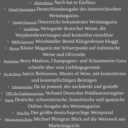
Noch hat er Einfluss
eRobertParker
Deutschlandausgabe des österreichischen
Falstaff Deutschland
Weinmagazins
Österreichs bekanntestes Weinmagazin
Falstaff Österreich
Weinguide deutscher Weine, die
GaultMillau
Vorjahresbewertungen sind kostenfrei einsehbar
Weinhändler Bernd Klingenbrunn bloggt
K&M Gutsweine
Klasse Magazin mit Schwerpunkt auf italienische
Merum
Weine und Olivenöle
Boris Maskow, Champagner- und Schaumwein-Guru
Prickelndes
schreibt über sein Lieblingsgetränk
Jancis Robinsons, Master of Wine, mit kostenfreien
Purple Pages
und kostenpflichtigen Beiträgen
Da ist jemand, der nachdenkt und genießt
Schnutentunker
Verband Deutscher Prädikatsweingüter
VDP. Die Prädikatsweingüter
Deutsche, schweizerische, französische und spanische
Vinum
Online-Ausgabe des Weinmagazins
Das größte deutschsprachige Weinportal
Wein-Plus
Michael Pleitgens Blick auf die Weinwelt aus
Weinakademie Berlin
Marketingsicht