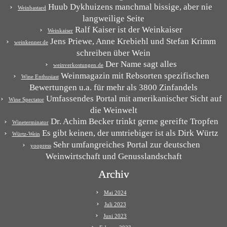
Huub Dykhuizens manchmal bissige, aber nie
Weinbastard
langweilige Seite
Ralf Kaiser ist der Weinkaiser
Weinkaiser
Jens Priewe, Anne Krebiehl und Stefan Krimm
weinkenner.de
schreiben über Wein
Der Name sagt alles
weinverkostungen.de
Weinmagazin mit Rebsorten spezifischen
Wine Enthusiast
Bewertungen u.a. für mehr als 3800 Zinfandels
Umfassendes Portal mit amerikanischer Sicht auf
Wine Spectator
die Weinwelt
Dr. Achim Becker trinkt gerne gereifte Tropfen
Wineterminator
Es gibt keinen, der umtriebiger ist als Dirk Würtz
Würtz-Wein
Sehr umfangreiches Portal zur deutschen
yoopress
Weinwirtschaft und Genusslandschaft
Archiv
Mai 2024
Juli 2023
Juni 2023