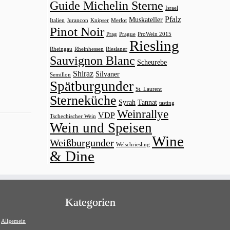
Guide Michelin Sterne
Israel
Pfalz
Muskateller
Italien
Jurancon
Knipser
Merlot
Pinot Noir
Prag
Prague
ProWein 2015
Riesling
Rheingau
Rheinhessen
Rieslaner
Sauvignon Blanc
Scheurebe
Shiraz
Silvaner
Semillon
Spätburgunder
St. Laurent
Sterneküche
Syrah
Tannat
tasting
Weinrallye
VDP
Tschechischer Wein
Wein und Speisen
Wine
Weißburgunder
Welschriesling
& Dine
Kategorien
Allgemein