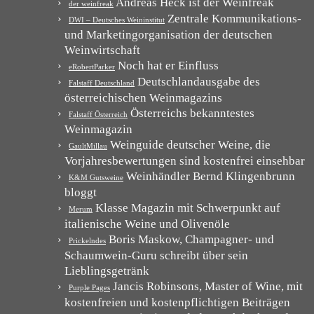
Andreas Heck ist der Weinfreak
der weinfreak
Zentrale Kommunikations-
DWI – Deutsches Weininstitut
und Marketingorganisation der deutschen
Weinwirtschaft
Noch hat er Einfluss
eRobertParker
Deutschlandausgabe des
Falstaff Deutschland
österreichischen Weinmagazins
Österreichs bekanntestes
Falstaff Österreich
Weinmagazin
Weinguide deutscher Weine, die
GaultMillau
Vorjahresbewertungen sind kostenfrei einsehbar
Weinhändler Bernd Klingenbrunn
K&M Gutsweine
bloggt
Klasse Magazin mit Schwerpunkt auf
Merum
italienische Weine und Olivenöle
Boris Maskow, Champagner- und
Prickelndes
Schaumwein-Guru schreibt über sein
Lieblingsgetränk
Jancis Robinsons, Master of Wine, mit
Purple Pages
kostenfreien und kostenpflichtigen Beiträgen