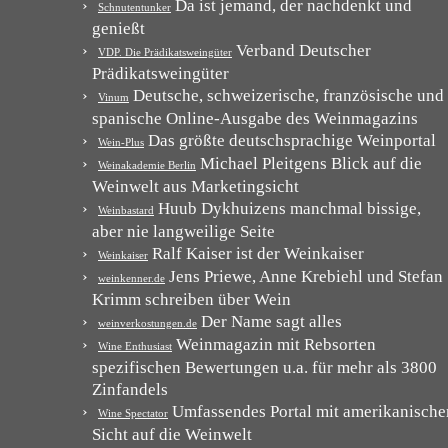
Da ist jemand, der nachdenkt und
Schnutentunker
genießt
Verband Deutscher
VDP. Die Prädikatsweingüter
Prädikatsweingüter
Deutsche, schweizerische, französische und
Vinum
spanische Online-Ausgabe des Weinmagazins
Das größte deutschsprachige Weinportal
Wein-Plus
Michael Pleitgens Blick auf die
Weinakademie Berlin
Weinwelt aus Marketingsicht
Huub Dykhuizens manchmal bissige,
Weinbastard
aber nie langweilige Seite
Ralf Kaiser ist der Weinkaiser
Weinkaiser
Jens Priewe, Anne Krebiehl und Stefan
weinkenner.de
Krimm schreiben über Wein
Der Name sagt alles
weinverkostungen.de
Weinmagazin mit Rebsorten
Wine Enthusiast
spezifischen Bewertungen u.a. für mehr als 3800
Zinfandels
Umfassendes Portal mit amerikanische
Wine Spectator
Sicht auf die Weinwelt