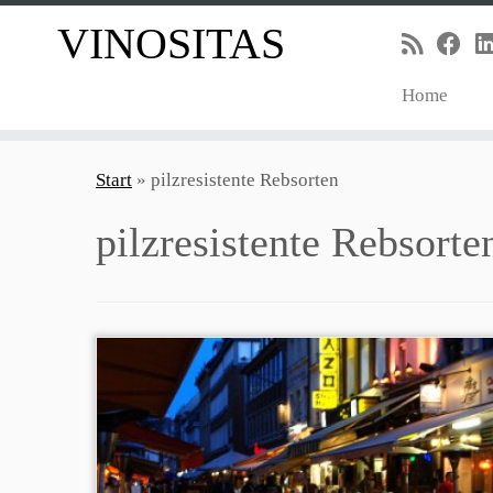
VINOSITAS
Home
Zum
Inhalt
Start
»
pilzresistente Rebsorten
springen
pilzresistente Rebsorte