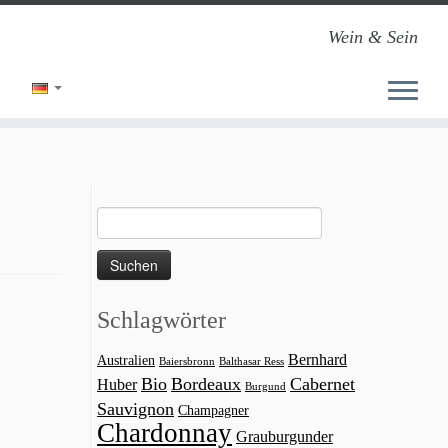
Wein & Sein
Suchen
nach:
Schlagwörter
Bernhard
Australien
Baiersbronn
Balthasar Ress
Bio
Bordeaux
Cabernet
Huber
Burgund
Sauvignon
Champagner
Chardonnay
Grauburgunder