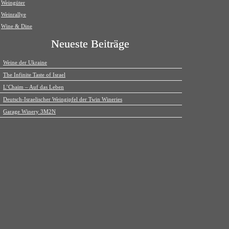
Weingüter
Weinrallye
Wine & Dine
Neueste Beiträge
Weine der Ukraine
The Infinite Taste of Israel
L’Chaim – Auf das Leben
Deutsch-Israelischer Weingipfel der Twin Wineries
Garage Winery 3M2N