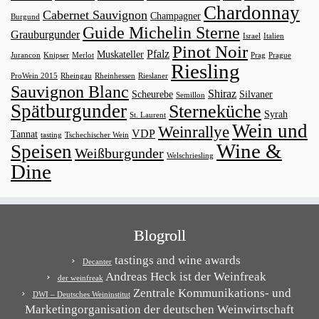
Chardonnay
Cabernet Sauvignon
Champagner
Burgund
Guide Michelin Sterne
Grauburgunder
Israel
Italien
Pinot Noir
Pfalz
Muskateller
Jurancon
Knipser
Merlot
Prag
Prague
Riesling
ProWein 2015
Rheingau
Rheinhessen
Rieslaner
Sauvignon Blanc
Shiraz
Scheurebe
Silvaner
Semillon
Spätburgunder
Sterneküche
Syrah
St. Laurent
Wein und
Weinrallye
VDP
Tannat
tasting
Tschechischer Wein
Wine &
Speisen
Weißburgunder
Welschriesling
Dine
Blogroll
tastings and wine awards
Decanter
Andreas Heck ist der Weinfreak
der weinfreak
Zentrale Kommunikations- und
DWI – Deutsches Weininstitut
Marketingorganisation der deutschen Weinwirtschaft