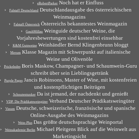
Noch hat er Einfluss
eRobertParker
Deutschlandausgabe des österreichischen
Falstaff Deutschland
Weinmagazins
Österreichs bekanntestes Weinmagazin
Falstaff Österreich
Weinguide deutscher Weine, die
GaultMillau
Vorjahresbewertungen sind kostenfrei einsehbar
Weinhändler Bernd Klingenbrunn bloggt
K&M Gutsweine
Klasse Magazin mit Schwerpunkt auf italienische
Merum
Weine und Olivenöle
Boris Maskow, Champagner- und Schaumwein-Guru
Prickelndes
schreibt über sein Lieblingsgetränk
Jancis Robinsons, Master of Wine, mit kostenfreien
Purple Pages
und kostenpflichtigen Beiträgen
Da ist jemand, der nachdenkt und genießt
Schnutentunker
Verband Deutscher Prädikatsweingüter
VDP. Die Prädikatsweingüter
Deutsche, schweizerische, französische und spanische
Vinum
Online-Ausgabe des Weinmagazins
Das größte deutschsprachige Weinportal
Wein-Plus
Michael Pleitgens Blick auf die Weinwelt aus
Weinakademie Berlin
Marketingsicht