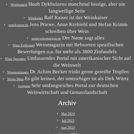
Huub Dykhuizens manchmal bissige, aber nie
Weinbastard
langweilige Seite
Ralf Kaiser ist der Weinkaiser
Weinkaiser
Jens Priewe, Anne Krebiehl und Stefan Krimm
weinkenner.de
schreiben über Wein
Der Name sagt alles
weinverkostungen.de
Weinmagazin mit Rebsorten spezifischen
Wine Enthusiast
Bewertungen u.a. für mehr als 3800 Zinfandels
Umfassendes Portal mit amerikanischer Sicht auf
Wine Spectator
die Weinwelt
Dr. Achim Becker trinkt gerne gereifte Tropfen
Wineterminator
Es gibt keinen, der umtriebiger ist als Dirk Würtz
Würtz-Wein
Sehr umfangreiches Portal zur deutschen
yoopress
Weinwirtschaft und Genusslandschaft
Archiv
Mai 2024
Juli 2023
Juni 2023