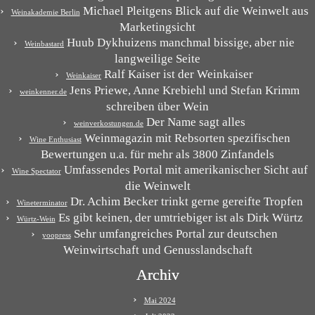
Michael Pleitgens Blick auf die Weinwelt aus
Weinakademie Berlin
Marketingsicht
Huub Dykhuizens manchmal bissige, aber nie
Weinbastard
langweilige Seite
Ralf Kaiser ist der Weinkaiser
Weinkaiser
Jens Priewe, Anne Krebiehl und Stefan Krimm
weinkenner.de
schreiben über Wein
Der Name sagt alles
weinverkostungen.de
Weinmagazin mit Rebsorten spezifischen
Wine Enthusiast
Bewertungen u.a. für mehr als 3800 Zinfandels
Umfassendes Portal mit amerikanischer Sicht auf
Wine Spectator
die Weinwelt
Dr. Achim Becker trinkt gerne gereifte Tropfen
Wineterminator
Es gibt keinen, der umtriebiger ist als Dirk Würtz
Würtz-Wein
Sehr umfangreiches Portal zur deutschen
yoopress
Weinwirtschaft und Genusslandschaft
Archiv
Mai 2024