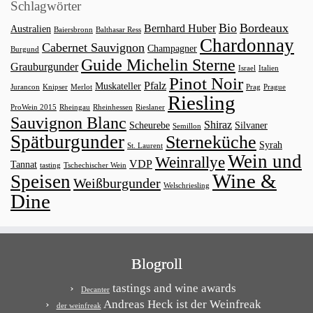
Schlagwörter
Bio
Bordeaux
Bernhard Huber
Australien
Baiersbronn
Balthasar Ress
Chardonnay
Cabernet Sauvignon
Champagner
Burgund
Guide Michelin Sterne
Grauburgunder
Israel
Italien
Pinot Noir
Pfalz
Muskateller
Jurancon
Knipser
Merlot
Prag
Prague
Riesling
ProWein 2015
Rheingau
Rheinhessen
Rieslaner
Sauvignon Blanc
Shiraz
Scheurebe
Silvaner
Semillon
Spätburgunder
Sterneküche
Syrah
St. Laurent
Wein und
Weinrallye
VDP
Tannat
tasting
Tschechischer Wein
Wine &
Speisen
Weißburgunder
Welschriesling
Dine
Blogroll
tastings and wine awards
Decanter
Andreas Heck ist der Weinfreak
der weinfreak