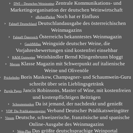
Zentrale Kommunikations- und
DWI – Deutsches Weininstitut
Marketingorganisation der deutschen Weinwirtschaft
Noch hat er Einfluss
eRobertParker
Deutschlandausgabe des österreichischen
Falstaff Deutschland
Weinmagazins
Österreichs bekanntestes Weinmagazin
Falstaff Österreich
Weinguide deutscher Weine, die
GaultMillau
Vorjahresbewertungen sind kostenfrei einsehbar
Weinhändler Bernd Klingenbrunn bloggt
K&M Gutsweine
Klasse Magazin mit Schwerpunkt auf italienische
Merum
Weine und Olivenöle
Boris Maskow, Champagner- und Schaumwein-Guru
Prickelndes
schreibt über sein Lieblingsgetränk
Jancis Robinsons, Master of Wine, mit kostenfreien
Purple Pages
und kostenpflichtigen Beiträgen
Da ist jemand, der nachdenkt und genießt
Schnutentunker
Verband Deutscher Prädikatsweingüter
VDP. Die Prädikatsweingüter
Deutsche, schweizerische, französische und spanische
Vinum
Online-Ausgabe des Weinmagazins
Das größte deutschsprachige Weinportal
Wein-Plus