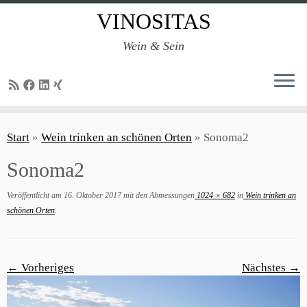
VINOSITAS
Wein & Sein
Zum
Inhalt
Start
»
Wein trinken an schönen Orten
»
Sonoma2
springen
Sonoma2
Veröffentlicht am
16. Oktober 2017
mit den Abmessungen
1024 × 682
in
Wein trinken an
schönen Orten
.
← Vorheriges
Nächstes →