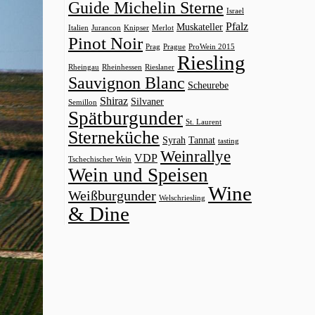
Guide Michelin Sterne
Israel
Pfalz
Muskateller
Italien
Jurancon
Knipser
Merlot
Pinot Noir
Prag
Prague
ProWein 2015
Riesling
Rheingau
Rheinhessen
Rieslaner
Sauvignon Blanc
Scheurebe
Shiraz
Silvaner
Semillon
Spätburgunder
St. Laurent
Sterneküche
Syrah
Tannat
tasting
Weinrallye
VDP
Tschechischer Wein
Wein und Speisen
Wine
Weißburgunder
Welschriesling
& Dine