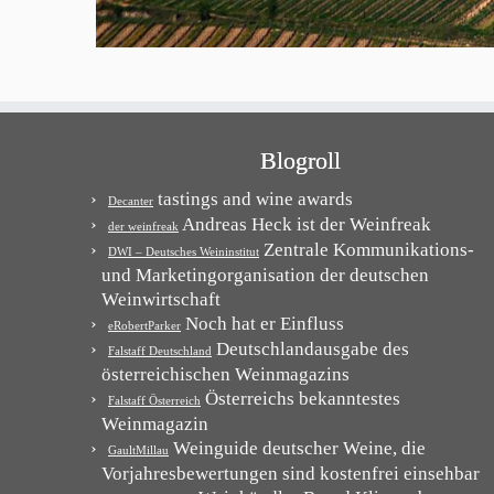
Blogroll
tastings and wine awards
Decanter
Andreas Heck ist der Weinfreak
der weinfreak
Zentrale Kommunikations-
DWI – Deutsches Weininstitut
und Marketingorganisation der deutschen
Weinwirtschaft
Noch hat er Einfluss
eRobertParker
Deutschlandausgabe des
Falstaff Deutschland
österreichischen Weinmagazins
Österreichs bekanntestes
Falstaff Österreich
Weinmagazin
Weinguide deutscher Weine, die
GaultMillau
Vorjahresbewertungen sind kostenfrei einsehbar