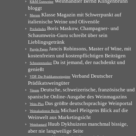
Weinhändler Bernd Klingenbrunn
K&M Gutsweine
bloggt
Klasse Magazin mit Schwerpunkt auf
Merum
italienische Weine und Olivenöle
Boris Maskow, Champagner- und
Prickelndes
Schaumwein-Guru schreibt über sein
Lieblingsgetränk
Jancis Robinsons, Master of Wine, mit
Purple Pages
kostenfreien und kostenpflichtigen Beiträgen
Da ist jemand, der nachdenkt und
Schnutentunker
genießt
Verband Deutscher
VDP. Die Prädikatsweingüter
Prädikatsweingüter
Deutsche, schweizerische, französische und
Vinum
spanische Online-Ausgabe des Weinmagazins
Das größte deutschsprachige Weinportal
Wein-Plus
Michael Pleitgens Blick auf die
Weinakademie Berlin
Weinwelt aus Marketingsicht
Huub Dykhuizens manchmal bissige,
Weinbastard
aber nie langweilige Seite