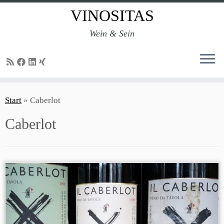
VINOSITAS
Wein & Sein
Zum
Inhalt
Start
»
Caberlot
springen
Caberlot