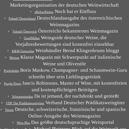
Marketingorganisation der deutschen Weinwirtschaft
Noch hat er Einfluss
eRobertParker
Deutschlandausgabe des österreichischen
Falstaff Deutschland
Weinmagazins
Österreichs bekanntestes Weinmagazin
Falstaff Österreich
Weinguide deutscher Weine, die
GaultMillau
Vorjahresbewertungen sind kostenfrei einsehbar
Weinhändler Bernd Klingenbrunn bloggt
K&M Gutsweine
Klasse Magazin mit Schwerpunkt auf italienische
Merum
Weine und Olivenöle
Boris Maskow, Champagner- und Schaumwein-Guru
Prickelndes
schreibt über sein Lieblingsgetränk
Jancis Robinsons, Master of Wine, mit kostenfreien
Purple Pages
und kostenpflichtigen Beiträgen
Da ist jemand, der nachdenkt und genießt
Schnutentunker
Verband Deutscher Prädikatsweingüter
VDP. Die Prädikatsweingüter
Deutsche, schweizerische, französische und spanische
Vinum
Online-Ausgabe des Weinmagazins
Das größte deutschsprachige Weinportal
Wein-Plus
Michael Pleitgens Blick auf die Weinwelt aus