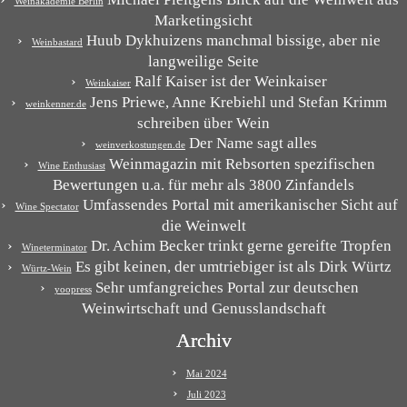
Weinakademie Berlin
Marketingsicht
Huub Dykhuizens manchmal bissige, aber nie
Weinbastard
langweilige Seite
Ralf Kaiser ist der Weinkaiser
Weinkaiser
Jens Priewe, Anne Krebiehl und Stefan Krimm
weinkenner.de
schreiben über Wein
Der Name sagt alles
weinverkostungen.de
Weinmagazin mit Rebsorten spezifischen
Wine Enthusiast
Bewertungen u.a. für mehr als 3800 Zinfandels
Umfassendes Portal mit amerikanischer Sicht auf
Wine Spectator
die Weinwelt
Dr. Achim Becker trinkt gerne gereifte Tropfen
Wineterminator
Es gibt keinen, der umtriebiger ist als Dirk Würtz
Würtz-Wein
Sehr umfangreiches Portal zur deutschen
yoopress
Weinwirtschaft und Genusslandschaft
Archiv
Mai 2024
Juli 2023