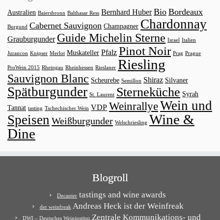
Bio
Bordeaux
Bernhard Huber
Australien
Baiersbronn
Balthasar Ress
Chardonnay
Cabernet Sauvignon
Champagner
Burgund
Guide Michelin Sterne
Grauburgunder
Israel
Italien
Pinot Noir
Pfalz
Muskateller
Jurancon
Knipser
Merlot
Prag
Prague
Riesling
ProWein 2015
Rheingau
Rheinhessen
Rieslaner
Sauvignon Blanc
Shiraz
Scheurebe
Silvaner
Semillon
Spätburgunder
Sterneküche
Syrah
St. Laurent
Wein und
Weinrallye
VDP
Tannat
tasting
Tschechischer Wein
Wine &
Speisen
Weißburgunder
Welschriesling
Dine
Blogroll
tastings and wine awards
Decanter
Andreas Heck ist der Weinfreak
der weinfreak
Zentrale Kommunikations- und
DWI – Deutsches Weininstitut