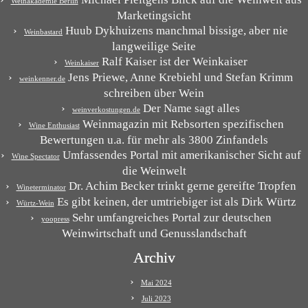
Weinakademie Berlin
Marketingsicht
Huub Dykhuizens manchmal bissige, aber nie
Weinbastard
langweilige Seite
Ralf Kaiser ist der Weinkaiser
Weinkaiser
Jens Priewe, Anne Krebiehl und Stefan Krimm
weinkenner.de
schreiben über Wein
Der Name sagt alles
weinverkostungen.de
Weinmagazin mit Rebsorten spezifischen
Wine Enthusiast
Bewertungen u.a. für mehr als 3800 Zinfandels
Umfassendes Portal mit amerikanischer Sicht auf
Wine Spectator
die Weinwelt
Dr. Achim Becker trinkt gerne gereifte Tropfen
Wineterminator
Es gibt keinen, der umtriebiger ist als Dirk Würtz
Würtz-Wein
Sehr umfangreiches Portal zur deutschen
yoopress
Weinwirtschaft und Genusslandschaft
Archiv
Mai 2024
Juli 2023