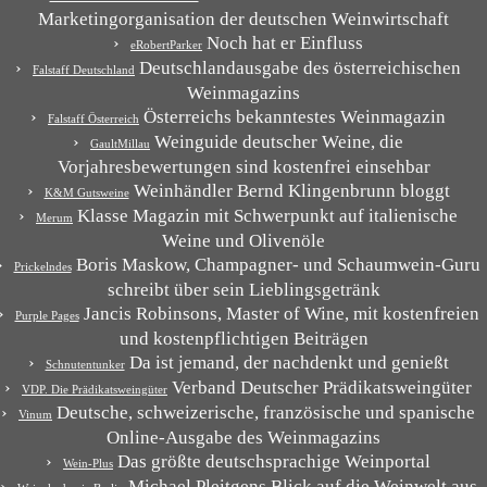
Marketingorganisation der deutschen Weinwirtschaft
Noch hat er Einfluss
eRobertParker
Deutschlandausgabe des österreichischen
Falstaff Deutschland
Weinmagazins
Österreichs bekanntestes Weinmagazin
Falstaff Österreich
Weinguide deutscher Weine, die
GaultMillau
Vorjahresbewertungen sind kostenfrei einsehbar
Weinhändler Bernd Klingenbrunn bloggt
K&M Gutsweine
Klasse Magazin mit Schwerpunkt auf italienische
Merum
Weine und Olivenöle
Boris Maskow, Champagner- und Schaumwein-Guru
Prickelndes
schreibt über sein Lieblingsgetränk
Jancis Robinsons, Master of Wine, mit kostenfreien
Purple Pages
und kostenpflichtigen Beiträgen
Da ist jemand, der nachdenkt und genießt
Schnutentunker
Verband Deutscher Prädikatsweingüter
VDP. Die Prädikatsweingüter
Deutsche, schweizerische, französische und spanische
Vinum
Online-Ausgabe des Weinmagazins
Das größte deutschsprachige Weinportal
Wein-Plus
Michael Pleitgens Blick auf die Weinwelt aus