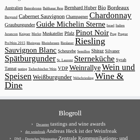
Bio
Bordeaux
Bernhard Huber
Australien
Baiersbronn
Balthasar Ress
Chardonnay
Cabernet Sauvignon
Champagner
Burgund
Guide Michelin Sterne
Grauburgunder
Israel
Italien
Pinot Noir
Pfalz
Muskateller
Jurancon
Knipser
Merlot
Prag
Prague
Riesling
ProWein 2015
Rheingau
Rheinhessen
Rieslaner
Sauvignon Blanc
Shiraz
Scheurebe
Silvaner
Semillon
Spätburgunder
Sterneküche
Syrah
St. Laurent
Wein und
Weinrallye
VDP
Tannat
tasting
Tschechischer Wein
Wine &
Speisen
Weißburgunder
Welschriesling
Dine
Blogroll
tastings and wine awards
Decanter
Andreas Heck ist der Weinfreak
der weinfreak
Zentrale Kommunikations- und
DWI – Deutsches Weininstitut