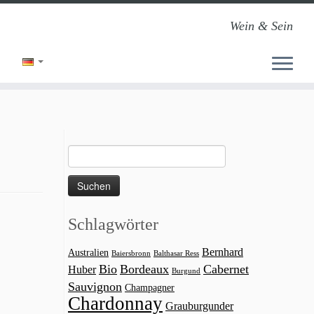
Wein & Sein
Suchen
nach:
Schlagwörter
Bernhard
Australien
Baiersbronn
Balthasar Ress
Bio
Bordeaux
Cabernet
Huber
Burgund
Sauvignon
Champagner
Chardonnay
Grauburgunder