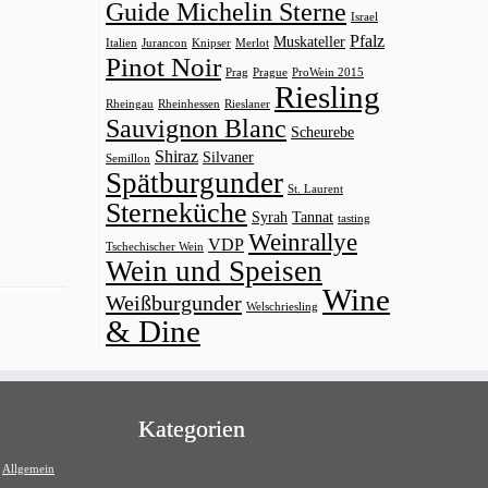
Guide Michelin Sterne
Israel
Pfalz
Muskateller
Italien
Jurancon
Knipser
Merlot
Pinot Noir
Prag
Prague
ProWein 2015
Riesling
Rheingau
Rheinhessen
Rieslaner
Sauvignon Blanc
Scheurebe
Shiraz
Silvaner
Semillon
Spätburgunder
St. Laurent
Sterneküche
Syrah
Tannat
tasting
Weinrallye
VDP
Tschechischer Wein
Wein und Speisen
Wine
Weißburgunder
Welschriesling
& Dine
Kategorien
Allgemein