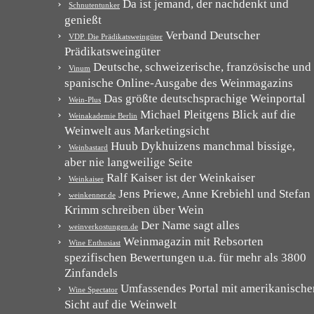
Da ist jemand, der nachdenkt und
Schnutentunker
genießt
Verband Deutscher
VDP. Die Prädikatsweingüter
Prädikatsweingüter
Deutsche, schweizerische, französische und
Vinum
spanische Online-Ausgabe des Weinmagazins
Das größte deutschsprachige Weinportal
Wein-Plus
Michael Pleitgens Blick auf die
Weinakademie Berlin
Weinwelt aus Marketingsicht
Huub Dykhuizens manchmal bissige,
Weinbastard
aber nie langweilige Seite
Ralf Kaiser ist der Weinkaiser
Weinkaiser
Jens Priewe, Anne Krebiehl und Stefan
weinkenner.de
Krimm schreiben über Wein
Der Name sagt alles
weinverkostungen.de
Weinmagazin mit Rebsorten
Wine Enthusiast
spezifischen Bewertungen u.a. für mehr als 3800
Zinfandels
Umfassendes Portal mit amerikanische
Wine Spectator
Sicht auf die Weinwelt