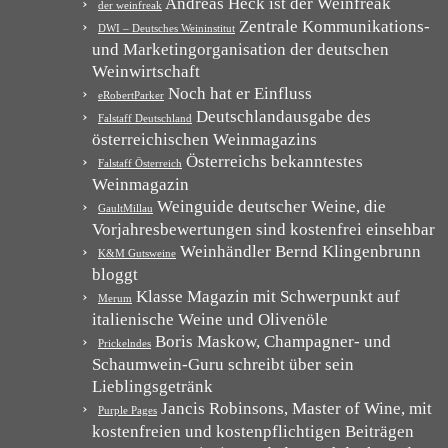
Andreas Heck ist der Weinfreak
der weinfreak
Zentrale Kommunikations-
DWI – Deutsches Weininstitut
und Marketingorganisation der deutschen
Weinwirtschaft
Noch hat er Einfluss
eRobertParker
Deutschlandausgabe des
Falstaff Deutschland
österreichischen Weinmagazins
Österreichs bekanntestes
Falstaff Österreich
Weinmagazin
Weinguide deutscher Weine, die
GaultMillau
Vorjahresbewertungen sind kostenfrei einsehbar
Weinhändler Bernd Klingenbrunn
K&M Gutsweine
bloggt
Klasse Magazin mit Schwerpunkt auf
Merum
italienische Weine und Olivenöle
Boris Maskow, Champagner- und
Prickelndes
Schaumwein-Guru schreibt über sein
Lieblingsgetränk
Jancis Robinsons, Master of Wine, mit
Purple Pages
kostenfreien und kostenpflichtigen Beiträgen