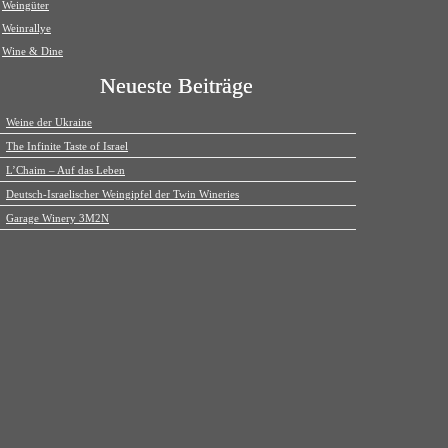
Weingüter
Weinrallye
Wine & Dine
Neueste Beiträge
Weine der Ukraine
The Infinite Taste of Israel
L’Chaim – Auf das Leben
Deutsch-Israelischer Weingipfel der Twin Wineries
Garage Winery 3M2N