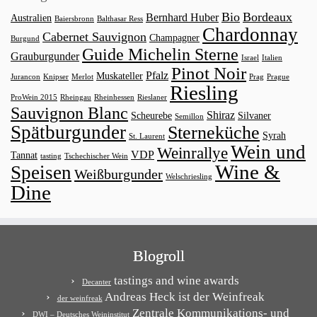
Bio
Bordeaux
Bernhard Huber
Australien
Baiersbronn
Balthasar Ress
Chardonnay
Cabernet Sauvignon
Champagner
Burgund
Guide Michelin Sterne
Grauburgunder
Israel
Italien
Pinot Noir
Pfalz
Muskateller
Jurancon
Knipser
Merlot
Prag
Prague
Riesling
ProWein 2015
Rheingau
Rheinhessen
Rieslaner
Sauvignon Blanc
Shiraz
Scheurebe
Silvaner
Semillon
Spätburgunder
Sterneküche
Syrah
St. Laurent
Wein und
Weinrallye
VDP
Tannat
tasting
Tschechischer Wein
Wine &
Speisen
Weißburgunder
Welschriesling
Dine
Blogroll
tastings and wine awards
Decanter
Andreas Heck ist der Weinfreak
der weinfreak
Zentrale Kommunikations- und
DWI – Deutsches Weininstitut