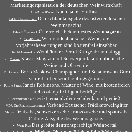
Marketingorganisation der deutschen Weinwirtschaft
Noch hat er Einfluss
eRobertParker
Deutschlandausgabe des österreichischen
Falstaff Deutschland
Weinmagazins
Österreichs bekanntestes Weinmagazin
Falstaff Österreich
Weinguide deutscher Weine, die
GaultMillau
Vorjahresbewertungen sind kostenfrei einsehbar
Weinhändler Bernd Klingenbrunn bloggt
K&M Gutsweine
Klasse Magazin mit Schwerpunkt auf italienische
Merum
Weine und Olivenöle
Boris Maskow, Champagner- und Schaumwein-Guru
Prickelndes
schreibt über sein Lieblingsgetränk
Jancis Robinsons, Master of Wine, mit kostenfreien
Purple Pages
und kostenpflichtigen Beiträgen
Da ist jemand, der nachdenkt und genießt
Schnutentunker
Verband Deutscher Prädikatsweingüter
VDP. Die Prädikatsweingüter
Deutsche, schweizerische, französische und spanische
Vinum
Online-Ausgabe des Weinmagazins
Das größte deutschsprachige Weinportal
Wein-Plus
Michael Pleitgens Blick auf die Weinwelt aus