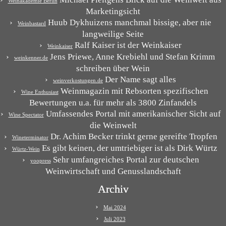
Weinakademie Berlin
Marketingsicht
Huub Dykhuizens manchmal bissige, aber nie
Weinbastard
langweilige Seite
Ralf Kaiser ist der Weinkaiser
Weinkaiser
Jens Priewe, Anne Krebiehl und Stefan Krimm
weinkenner.de
schreiben über Wein
Der Name sagt alles
weinverkostungen.de
Weinmagazin mit Rebsorten spezifischen
Wine Enthusiast
Bewertungen u.a. für mehr als 3800 Zinfandels
Umfassendes Portal mit amerikanischer Sicht auf
Wine Spectator
die Weinwelt
Dr. Achim Becker trinkt gerne gereifte Tropfen
Wineterminator
Es gibt keinen, der umtriebiger ist als Dirk Würtz
Würtz-Wein
Sehr umfangreiches Portal zur deutschen
yoopress
Weinwirtschaft und Genusslandschaft
Archiv
Mai 2024
Juli 2023