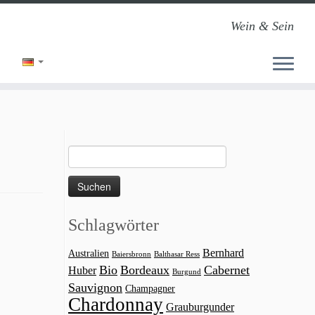
Wein & Sein
Suchen
nach:
Schlagwörter
Bernhard
Australien
Baiersbronn
Balthasar Ress
Bio
Bordeaux
Cabernet
Huber
Burgund
Sauvignon
Champagner
Chardonnay
Grauburgunder