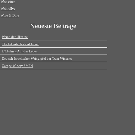
Weingüter
Weinrallye
Wine & Dine
Neueste Beiträge
Weine der Ukraine
The Infinite Taste of Israel
L’Chaim – Auf das Leben
Deutsch-Israelischer Weingipfel der Twin Wineries
Garage Winery 3M2N