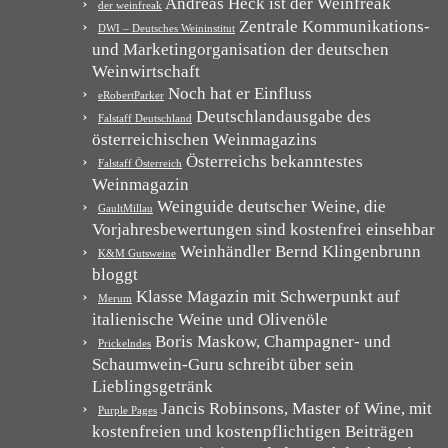
Andreas Heck ist der Weinfreak
der weinfreak
Zentrale Kommunikations-
DWI – Deutsches Weininstitut
und Marketingorganisation der deutschen
Weinwirtschaft
Noch hat er Einfluss
eRobertParker
Deutschlandausgabe des
Falstaff Deutschland
österreichischen Weinmagazins
Österreichs bekanntestes
Falstaff Österreich
Weinmagazin
Weinguide deutscher Weine, die
GaultMillau
Vorjahresbewertungen sind kostenfrei einsehbar
Weinhändler Bernd Klingenbrunn
K&M Gutsweine
bloggt
Klasse Magazin mit Schwerpunkt auf
Merum
italienische Weine und Olivenöle
Boris Maskow, Champagner- und
Prickelndes
Schaumwein-Guru schreibt über sein
Lieblingsgetränk
Jancis Robinsons, Master of Wine, mit
Purple Pages
kostenfreien und kostenpflichtigen Beiträgen