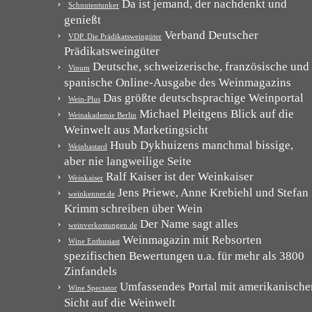
Da ist jemand, der nachdenkt und
Schnutentunker
genießt
Verband Deutscher
VDP. Die Prädikatsweingüter
Prädikatsweingüter
Deutsche, schweizerische, französische und
Vinum
spanische Online-Ausgabe des Weinmagazins
Das größte deutschsprachige Weinportal
Wein-Plus
Michael Pleitgens Blick auf die
Weinakademie Berlin
Weinwelt aus Marketingsicht
Huub Dykhuizens manchmal bissige,
Weinbastard
aber nie langweilige Seite
Ralf Kaiser ist der Weinkaiser
Weinkaiser
Jens Priewe, Anne Krebiehl und Stefan
weinkenner.de
Krimm schreiben über Wein
Der Name sagt alles
weinverkostungen.de
Weinmagazin mit Rebsorten
Wine Enthusiast
spezifischen Bewertungen u.a. für mehr als 3800
Zinfandels
Umfassendes Portal mit amerikanische
Wine Spectator
Sicht auf die Weinwelt