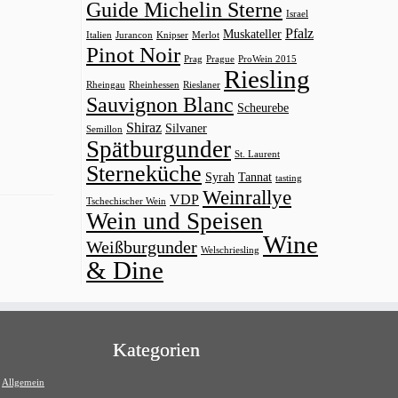
Guide Michelin Sterne
Israel
Pfalz
Muskateller
Italien
Jurancon
Knipser
Merlot
Pinot Noir
Prag
Prague
ProWein 2015
Riesling
Rheingau
Rheinhessen
Rieslaner
Sauvignon Blanc
Scheurebe
Shiraz
Silvaner
Semillon
Spätburgunder
St. Laurent
Sterneküche
Syrah
Tannat
tasting
Weinrallye
VDP
Tschechischer Wein
Wein und Speisen
Wine
Weißburgunder
Welschriesling
& Dine
Kategorien
Allgemein