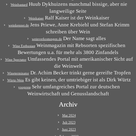
Huub Dykhuizens manchmal bissige, aber nie
Weinbastard
langweilige Seite
Ralf Kaiser ist der Weinkaiser
Weinkaiser
Jens Priewe, Anne Krebiehl und Stefan Krimm
weinkenner.de
schreiben über Wein
Der Name sagt alles
weinverkostungen.de
Weinmagazin mit Rebsorten spezifischen
Wine Enthusiast
Bewertungen u.a. für mehr als 3800 Zinfandels
Umfassendes Portal mit amerikanischer Sicht auf
Wine Spectator
die Weinwelt
Dr. Achim Becker trinkt gerne gereifte Tropfen
Wineterminator
Es gibt keinen, der umtriebiger ist als Dirk Würtz
Würtz-Wein
Sehr umfangreiches Portal zur deutschen
yoopress
Weinwirtschaft und Genusslandschaft
Archiv
Mai 2024
Juli 2023
Juni 2023