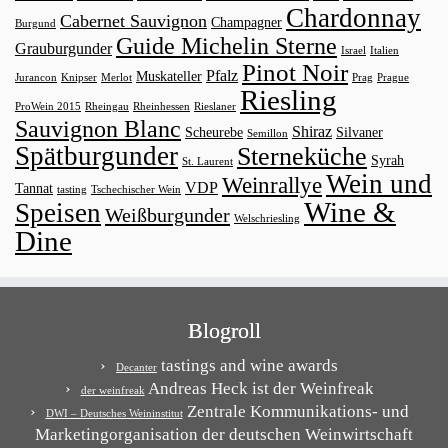
Chardonnay
Cabernet Sauvignon
Champagner
Burgund
Guide Michelin Sterne
Grauburgunder
Israel
Italien
Pinot Noir
Pfalz
Muskateller
Jurancon
Knipser
Merlot
Prag
Prague
Riesling
ProWein 2015
Rheingau
Rheinhessen
Rieslaner
Sauvignon Blanc
Shiraz
Scheurebe
Silvaner
Semillon
Spätburgunder
Sterneküche
Syrah
St. Laurent
Wein und
Weinrallye
VDP
Tannat
tasting
Tschechischer Wein
Wine &
Speisen
Weißburgunder
Welschriesling
Dine
Blogroll
tastings and wine awards
Decanter
Andreas Heck ist der Weinfreak
der weinfreak
Zentrale Kommunikations- und
DWI – Deutsches Weininstitut
Marketingorganisation der deutschen Weinwirtschaft