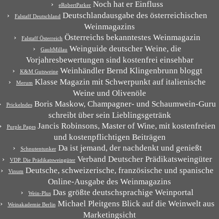
Noch hat er Einfluss
eRobertParker
Deutschlandausgabe des österreichischen
Falstaff Deutschland
Weinmagazins
Österreichs bekanntestes Weinmagazin
Falstaff Österreich
Weinguide deutscher Weine, die
GaultMillau
Vorjahresbewertungen sind kostenfrei einsehbar
Weinhändler Bernd Klingenbrunn bloggt
K&M Gutsweine
Klasse Magazin mit Schwerpunkt auf italienische
Merum
Weine und Olivenöle
Boris Maskow, Champagner- und Schaumwein-Guru
Prickelndes
schreibt über sein Lieblingsgetränk
Jancis Robinsons, Master of Wine, mit kostenfreien
Purple Pages
und kostenpflichtigen Beiträgen
Da ist jemand, der nachdenkt und genießt
Schnutentunker
Verband Deutscher Prädikatsweingüter
VDP. Die Prädikatsweingüter
Deutsche, schweizerische, französische und spanische
Vinum
Online-Ausgabe des Weinmagazins
Das größte deutschsprachige Weinportal
Wein-Plus
Michael Pleitgens Blick auf die Weinwelt aus
Weinakademie Berlin
Marketingsicht