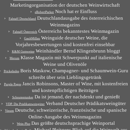
Marketingorganisation der deutschen Weinwirtschaft
Noch hat er Einfluss
eRobertParker
Deutschlandausgabe des österreichischen
Falstaff Deutschland
Weinmagazins
Österreichs bekanntestes Weinmagazin
Falstaff Österreich
Weinguide deutscher Weine, die
GaultMillau
Vorjahresbewertungen sind kostenfrei einsehbar
Weinhändler Bernd Klingenbrunn bloggt
K&M Gutsweine
Klasse Magazin mit Schwerpunkt auf italienische
Merum
Weine und Olivenöle
Boris Maskow, Champagner- und Schaumwein-Guru
Prickelndes
schreibt über sein Lieblingsgetränk
Jancis Robinsons, Master of Wine, mit kostenfreien
Purple Pages
und kostenpflichtigen Beiträgen
Da ist jemand, der nachdenkt und genießt
Schnutentunker
Verband Deutscher Prädikatsweingüter
VDP. Die Prädikatsweingüter
Deutsche, schweizerische, französische und spanische
Vinum
Online-Ausgabe des Weinmagazins
Das größte deutschsprachige Weinportal
Wein-Plus
Michael Pleitgens Blick auf die Weinwelt aus