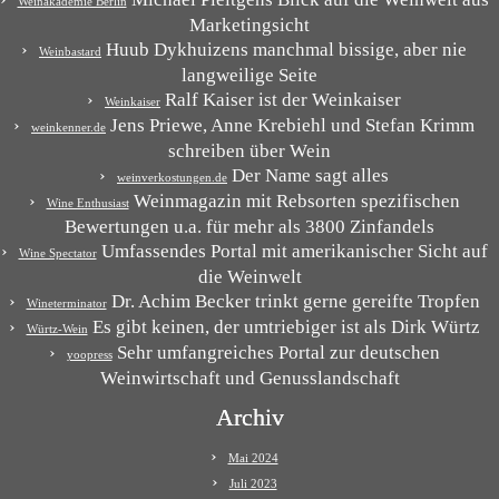
Weinakademie Berlin
Marketingsicht
Huub Dykhuizens manchmal bissige, aber nie
Weinbastard
langweilige Seite
Ralf Kaiser ist der Weinkaiser
Weinkaiser
Jens Priewe, Anne Krebiehl und Stefan Krimm
weinkenner.de
schreiben über Wein
Der Name sagt alles
weinverkostungen.de
Weinmagazin mit Rebsorten spezifischen
Wine Enthusiast
Bewertungen u.a. für mehr als 3800 Zinfandels
Umfassendes Portal mit amerikanischer Sicht auf
Wine Spectator
die Weinwelt
Dr. Achim Becker trinkt gerne gereifte Tropfen
Wineterminator
Es gibt keinen, der umtriebiger ist als Dirk Würtz
Würtz-Wein
Sehr umfangreiches Portal zur deutschen
yoopress
Weinwirtschaft und Genusslandschaft
Archiv
Mai 2024
Juli 2023