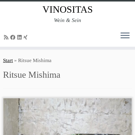
VINOSITAS
Wein & Sein
Zum
Inhalt
Start
»
Ritsue Mishima
springen
Ritsue Mishima