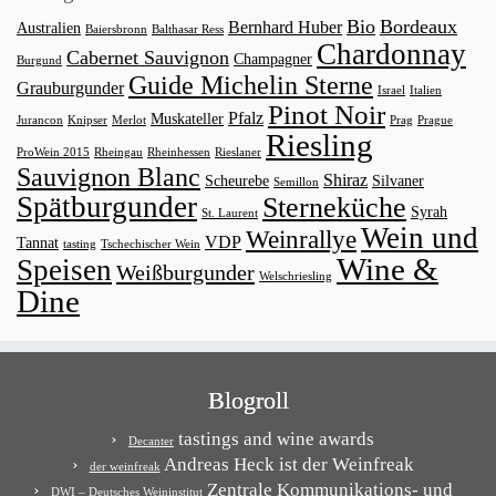
Bio
Bordeaux
Bernhard Huber
Australien
Baiersbronn
Balthasar Ress
Chardonnay
Cabernet Sauvignon
Champagner
Burgund
Guide Michelin Sterne
Grauburgunder
Israel
Italien
Pinot Noir
Pfalz
Muskateller
Jurancon
Knipser
Merlot
Prag
Prague
Riesling
ProWein 2015
Rheingau
Rheinhessen
Rieslaner
Sauvignon Blanc
Shiraz
Scheurebe
Silvaner
Semillon
Spätburgunder
Sterneküche
Syrah
St. Laurent
Wein und
Weinrallye
VDP
Tannat
tasting
Tschechischer Wein
Wine &
Speisen
Weißburgunder
Welschriesling
Dine
Blogroll
tastings and wine awards
Decanter
Andreas Heck ist der Weinfreak
der weinfreak
Zentrale Kommunikations- und
DWI – Deutsches Weininstitut