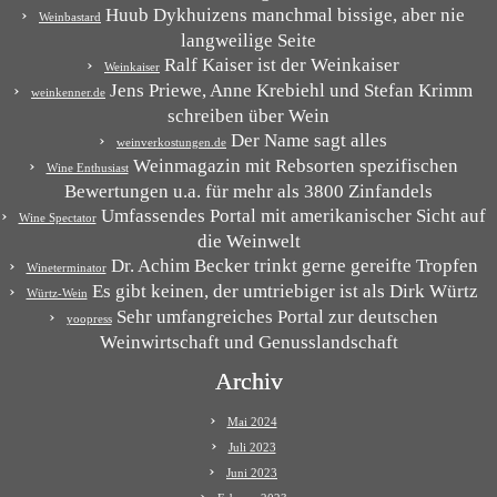
Huub Dykhuizens manchmal bissige, aber nie
Weinbastard
langweilige Seite
Ralf Kaiser ist der Weinkaiser
Weinkaiser
Jens Priewe, Anne Krebiehl und Stefan Krimm
weinkenner.de
schreiben über Wein
Der Name sagt alles
weinverkostungen.de
Weinmagazin mit Rebsorten spezifischen
Wine Enthusiast
Bewertungen u.a. für mehr als 3800 Zinfandels
Umfassendes Portal mit amerikanischer Sicht auf
Wine Spectator
die Weinwelt
Dr. Achim Becker trinkt gerne gereifte Tropfen
Wineterminator
Es gibt keinen, der umtriebiger ist als Dirk Würtz
Würtz-Wein
Sehr umfangreiches Portal zur deutschen
yoopress
Weinwirtschaft und Genusslandschaft
Archiv
Mai 2024
Juli 2023
Juni 2023