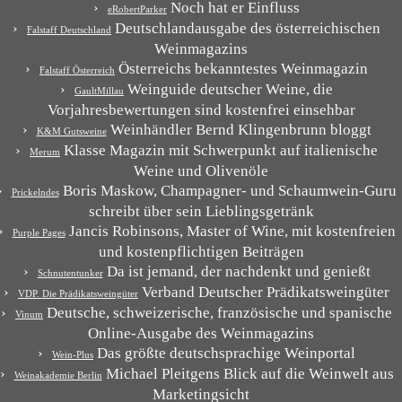
Noch hat er Einfluss
eRobertParker
Deutschlandausgabe des österreichischen
Falstaff Deutschland
Weinmagazins
Österreichs bekanntestes Weinmagazin
Falstaff Österreich
Weinguide deutscher Weine, die
GaultMillau
Vorjahresbewertungen sind kostenfrei einsehbar
Weinhändler Bernd Klingenbrunn bloggt
K&M Gutsweine
Klasse Magazin mit Schwerpunkt auf italienische
Merum
Weine und Olivenöle
Boris Maskow, Champagner- und Schaumwein-Guru
Prickelndes
schreibt über sein Lieblingsgetränk
Jancis Robinsons, Master of Wine, mit kostenfreien
Purple Pages
und kostenpflichtigen Beiträgen
Da ist jemand, der nachdenkt und genießt
Schnutentunker
Verband Deutscher Prädikatsweingüter
VDP. Die Prädikatsweingüter
Deutsche, schweizerische, französische und spanische
Vinum
Online-Ausgabe des Weinmagazins
Das größte deutschsprachige Weinportal
Wein-Plus
Michael Pleitgens Blick auf die Weinwelt aus
Weinakademie Berlin
Marketingsicht