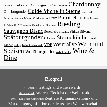
Chardonnay
Cabernet Sauvignon
Champagner
Burgund
Guide Michelin Sterne
Grauburgunder
Israel
Italien
Pinot Noir
Pfalz
Muskateller
Jurancon
Knipser
Merlot
Prag
Prague
Riesling
ProWein 2015
Rheingau
Rheinhessen
Rieslaner
Sauvignon Blanc
Shiraz
Scheurebe
Silvaner
Semillon
Spätburgunder
Sterneküche
Syrah
St. Laurent
Wein und
Weinrallye
VDP
Tannat
tasting
Tschechischer Wein
Wine &
Speisen
Weißburgunder
Welschriesling
Dine
Blogroll
tastings and wine awards
Decanter
Andreas Heck ist der Weinfreak
der weinfreak
Zentrale Kommunikations- und
DWI – Deutsches Weininstitut
Marketingorganisation der deutschen Weinwirtschaft