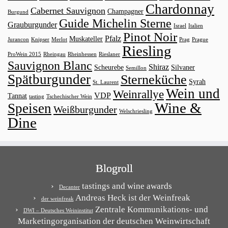
Chardonnay
Cabernet Sauvignon
Champagner
Burgund
Guide Michelin Sterne
Grauburgunder
Israel
Italien
Pinot Noir
Pfalz
Muskateller
Jurancon
Knipser
Merlot
Prag
Prague
Riesling
ProWein 2015
Rheingau
Rheinhessen
Rieslaner
Sauvignon Blanc
Shiraz
Scheurebe
Silvaner
Semillon
Spätburgunder
Sterneküche
Syrah
St. Laurent
Wein und
Weinrallye
VDP
Tannat
tasting
Tschechischer Wein
Wine &
Speisen
Weißburgunder
Welschriesling
Dine
Blogroll
tastings and wine awards
Decanter
Andreas Heck ist der Weinfreak
der weinfreak
Zentrale Kommunikations- und
DWI – Deutsches Weininstitut
Marketingorganisation der deutschen Weinwirtschaft