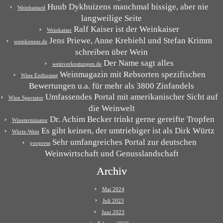
Huub Dykhuizens manchmal bissige, aber nie
Weinbastard
langweilige Seite
Ralf Kaiser ist der Weinkaiser
Weinkaiser
Jens Priewe, Anne Krebiehl und Stefan Krimm
weinkenner.de
schreiben über Wein
Der Name sagt alles
weinverkostungen.de
Weinmagazin mit Rebsorten spezifischen
Wine Enthusiast
Bewertungen u.a. für mehr als 3800 Zinfandels
Umfassendes Portal mit amerikanischer Sicht auf
Wine Spectator
die Weinwelt
Dr. Achim Becker trinkt gerne gereifte Tropfen
Wineterminator
Es gibt keinen, der umtriebiger ist als Dirk Würtz
Würtz-Wein
Sehr umfangreiches Portal zur deutschen
yoopress
Weinwirtschaft und Genusslandschaft
Archiv
Mai 2024
Juli 2023
Juni 2023