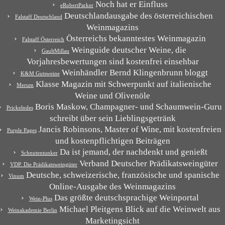
Noch hat er Einfluss
eRobertParker
Deutschlandausgabe des österreichischen
Falstaff Deutschland
Weinmagazins
Österreichs bekanntestes Weinmagazin
Falstaff Österreich
Weinguide deutscher Weine, die
GaultMillau
Vorjahresbewertungen sind kostenfrei einsehbar
Weinhändler Bernd Klingenbrunn bloggt
K&M Gutsweine
Klasse Magazin mit Schwerpunkt auf italienische
Merum
Weine und Olivenöle
Boris Maskow, Champagner- und Schaumwein-Guru
Prickelndes
schreibt über sein Lieblingsgetränk
Jancis Robinsons, Master of Wine, mit kostenfreien
Purple Pages
und kostenpflichtigen Beiträgen
Da ist jemand, der nachdenkt und genießt
Schnutentunker
Verband Deutscher Prädikatsweingüter
VDP. Die Prädikatsweingüter
Deutsche, schweizerische, französische und spanische
Vinum
Online-Ausgabe des Weinmagazins
Das größte deutschsprachige Weinportal
Wein-Plus
Michael Pleitgens Blick auf die Weinwelt aus
Weinakademie Berlin
Marketingsicht