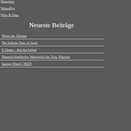
Weingüter
Weinrallye
Wine & Dine
Neueste Beiträge
Weine der Ukraine
The Infinite Taste of Israel
L’Chaim – Auf das Leben
Deutsch-Israelischer Weingipfel der Twin Wineries
Garage Winery 3M2N