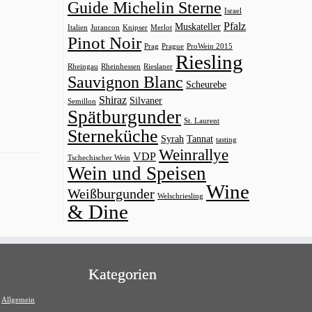
Guide Michelin Sterne
Israel
Pfalz
Muskateller
Italien
Jurancon
Knipser
Merlot
Pinot Noir
Prag
Prague
ProWein 2015
Riesling
Rheingau
Rheinhessen
Rieslaner
Sauvignon Blanc
Scheurebe
Shiraz
Silvaner
Semillon
Spätburgunder
St. Laurent
Sterneküche
Syrah
Tannat
tasting
Weinrallye
VDP
Tschechischer Wein
Wein und Speisen
Wine
Weißburgunder
Welschriesling
& Dine
Kategorien
Allgemein