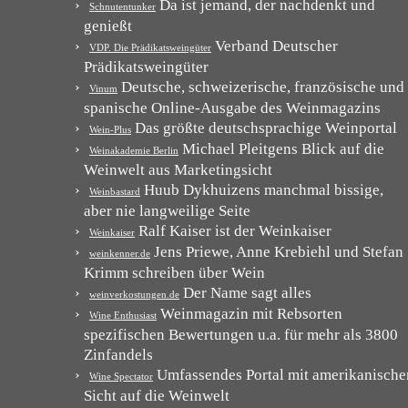
Da ist jemand, der nachdenkt und
Schnutentunker
genießt
Verband Deutscher
VDP. Die Prädikatsweingüter
Prädikatsweingüter
Deutsche, schweizerische, französische und
Vinum
spanische Online-Ausgabe des Weinmagazins
Das größte deutschsprachige Weinportal
Wein-Plus
Michael Pleitgens Blick auf die
Weinakademie Berlin
Weinwelt aus Marketingsicht
Huub Dykhuizens manchmal bissige,
Weinbastard
aber nie langweilige Seite
Ralf Kaiser ist der Weinkaiser
Weinkaiser
Jens Priewe, Anne Krebiehl und Stefan
weinkenner.de
Krimm schreiben über Wein
Der Name sagt alles
weinverkostungen.de
Weinmagazin mit Rebsorten
Wine Enthusiast
spezifischen Bewertungen u.a. für mehr als 3800
Zinfandels
Umfassendes Portal mit amerikanische
Wine Spectator
Sicht auf die Weinwelt