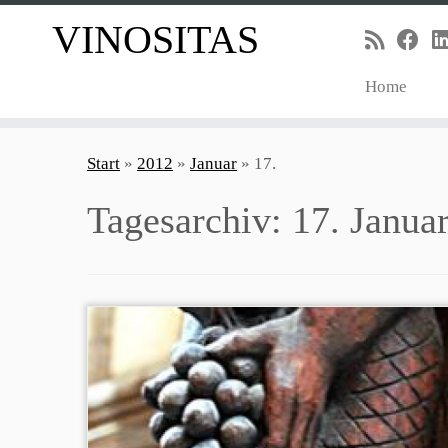
VINOSITAS
Home
Zum
Inhalt
Start
»
2012
»
Januar
»
17.
springen
Tagesarchiv:
17. Janua