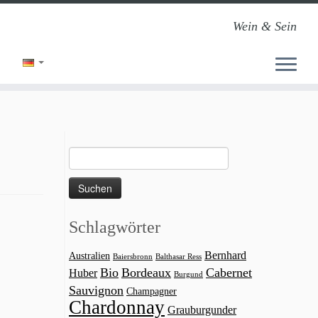
Wein & Sein
Suchen
nach:
Schlagwörter
Bernhard
Australien
Baiersbronn
Balthasar Ress
Bio
Bordeaux
Cabernet
Huber
Burgund
Sauvignon
Champagner
Chardonnay
Grauburgunder